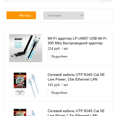
Фильтр
WI-FI адаптер LP-UW07 USB Wi-Fi
300 Mbs Беспроводной адаптер
Донгл с антенной MTK7601
224 руб.
/ шт
Подробнее
Сетевой кабель UTP RJ45 Cat 5E
Live Power, 15м Ethernet LAN
кабель патчкорд 8-жильный шнур
143 руб.
/ шт
RJ45-RJ45
Подробнее
Сетевой кабель UTP RJ45 Cat 5E
Live Power,1,5м Ethernet LAN