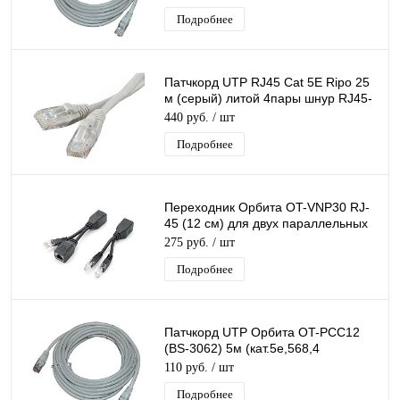
Подробнее
Патчкорд UTP RJ45 Cat 5E Ripo 25
м (серый) литой 4пары шнур RJ45-
RJ45 д/соединения сетевых
440 руб.
/ шт
устройств
Подробнее
Переходник Орбита OT-VNP30 RJ-
45 (12 см) для двух параллельных
10/100 Мб/с подключений
275 руб.
/ шт
Подробнее
Патчкорд UTP Орбита OT-PCC12
(BS-3062) 5м (кат.5e,568,4
пары)/350с
110 руб.
/ шт
Подробнее