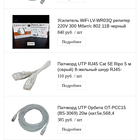
Усилитель WiFi LV-WR03Q репитер
220V 300 Мбит/с 802.11B черный
840 руб.
/ шт
Подробнее
Патчкорд UTP RJ45 Cat 5E Ripo 5 м
(серый) 8-жильный шнур RJ45-
RJ45 для соединения сетевых
110 руб.
/ шт
устройств
Подробнее
Патчкорд UTP Орбита OT-PCC15
(BS-3069) 20м (кат.5e,568,4
пары)/100
385 руб.
/ шт
Подробнее