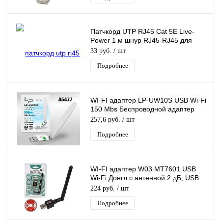
Патчкорд UTP RJ45 Cat 5E Live-
Power 1 м шнур RJ45-RJ45 для
соединения сетевых устройств
33 руб.
/ шт
Подробнее
WI-FI адаптер LP-UW10S USB Wi-Fi
150 Mbs Беспроводной адаптер
Донгл с антенной MTK7601
257,6 руб.
/ шт
Подробнее
WI-FI адаптер W03 MT7601 USB
Wi-Fi Донгл с антенной 2 дБ, USB
Адаптер WiFi antenna (1T1R)
224 руб.
/ шт
Подробнее