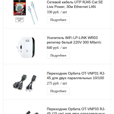
Сетевой кабель UTP RJ45 Cat 5E
Live Power, 30м Ethernet LAN
кабель патчкорд 8-жильный шнур
330 руб.
/ шт
RJ45-RJ45
Подробнее
Усилитель WiFi LP-LINK WR03
репитер белый 220V 300 Мбит/с
802.11B
840 руб.
/ шт
Подробнее
Переходник Орбита OT-VNP31 RJ-
45 для двух параллельных 10/100
Мб/с подключений
275 руб.
/ шт
Подробнее
Переходник Орбита OT-VNP33 RJ-
45 (15 см) для двух параллельных