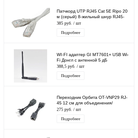
Патчкорд UTP RJ45 Cat 5E Ripo 20
м (серый) 8-жильный шнур RJ45-
RJ45 для соединения сетевых
385 руб.
/ шт
устройств
Подробнее
WI-FI адаптер GI МТ7601+ USB Wi-
Fi Донгл с антенной 5 дБ
388,5 руб.
/ шт
Подробнее
Переходник Орбита OT-VNP29 RJ-
45 12 см для объединения/
разделения сигналов IP
275 руб.
/ шт
видеокамер по 1 кабелю
Подробнее