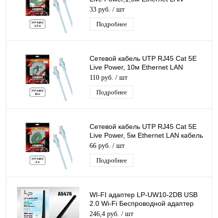
кабель патчкорд 8-жильный шнур
33 руб.
/ шт
RJ45-RJ45
Подробнее
Сетевой кабель UTP RJ45 Cat 5E
Live Power, 10м Ethernet LAN
кабель патчкорд 8-жильный шнур
110 руб.
/ шт
RJ45-RJ45
Подробнее
Сетевой кабель UTP RJ45 Cat 5E
Live Power, 5м Ethernet LAN кабель
патчкорд 8-жильный шнур RJ45-
66 руб.
/ шт
RJ45
Подробнее
WI-FI адаптер LP-UW10-2DB USB
2.0 Wi-Fi Беспроводной адаптер
Донгл с антенной MTK7601
246,4 руб.
/ шт