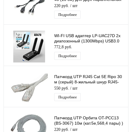
10/100 Мб/с подключений
220 руб.
/ шт
Подробнее
WI-FI USB адаптер LP-UAC27D 2х
диапозонный (1300Mbps) USB3.0
772,8 руб.
Подробнее
Патчкорд UTP RJ45 Cat 5E Ripo 30
м (серый) 8-жильный шнур RJ45-
RJ45 для соединения сетевых
550 руб.
/ шт
устройств
Подробнее
Патчкорд UTP Орбита OT-PCC13
(BS-3067) 10м (кат.5e,568,4 пары) )
8-жильный шнур RJ45-RJ45
220 руб.
/ шт