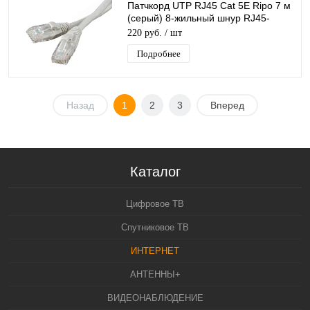
Патчкорд UTP RJ45 Cat 5E Ripo 7 м
(серый) 8-жильный шнур RJ45-
RJ45 для соединения сетевых
220 руб.
/ шт
устройств
Подробнее
Назад
1
2
3
Вперед
Каталог
Цифровое ТВ
Спутниковое ТВ
ИНТЕРНЕТ
АНТЕННЫ+
ВИДЕОНАБЛЮДЕНИЕ