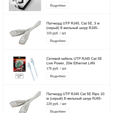
Подробнее
Патчкорд UTP RJ45, Cat 5E, 3 м
(серый) 8-жильный шнур RJ45-
RJ45 для соединения сетевых
110 руб.
/ шт
устройств
Подробнее
Сетевой кабель UTP RJ45 Cat 5E
Live Power, 20м Ethernet LAN
кабель патчкорд 8-жильный шнур
176 руб.
/ шт
RJ45-RJ45
Подробнее
Патчкорд UTP RJ45 Cat 5E Ripo 10
м (серый) 8-жильный шнур RJ45-
RJ45 для соединения сетевых
220 руб.
/ шт
устройств
Подробнее