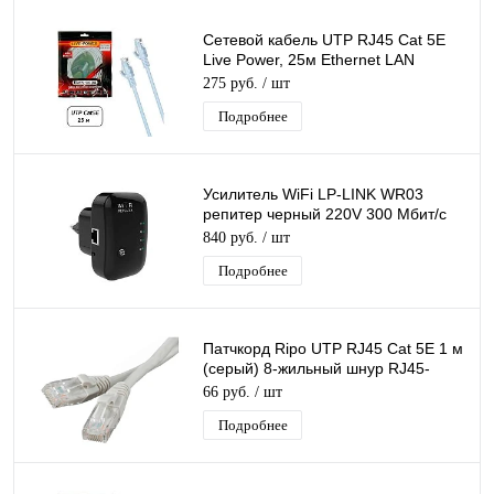
Сетевой кабель UTP RJ45 Cat 5E
Live Power, 25м Ethernet LAN
кабель патчкорд 8-жильный шнур
275 руб.
/ шт
RJ45-RJ45
Подробнее
Усилитель WiFi LP-LINK WR03
репитер черный 220V 300 Мбит/с
802.11B
840 руб.
/ шт
Подробнее
Патчкорд Ripo UTP RJ45 Cat 5E 1 м
(серый) 8-жильный шнур RJ45-
RJ45 д/соединения сетевых
66 руб.
/ шт
устройств
Подробнее