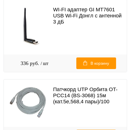
WI-FI адаптер GI MT7601
USB Wi-Fi Донгл с антенной
3 дБ
336 руб.
/ шт
В корзину
Патчкорд UTP Орбита OT-
PCC14 (BS-3068) 15м
(кат.5e,568,4 пары)/100