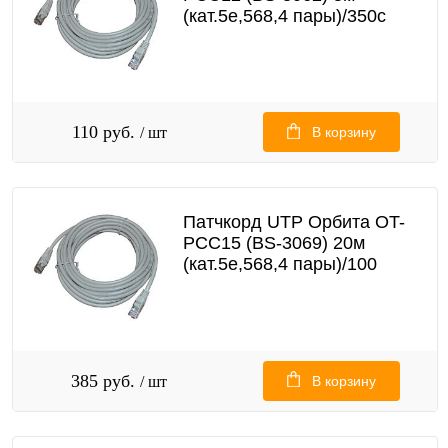
(кат.5e,568,4 пары)/350с
110 руб.
/ шт
В корзину
Патчкорд UTP Орбита OT-
PCC15 (BS-3069) 20м
(кат.5e,568,4 пары)/100
385 руб.
/ шт
В корзину