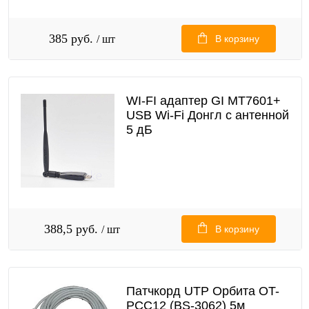
385 руб.
/ шт
В корзину
WI-FI адаптер GI МТ7601+
USB Wi-Fi Донгл с антенной
5 дБ
388,5 руб.
/ шт
В корзину
Патчкорд UTP Орбита OT-
PCC12 (BS-3062) 5м