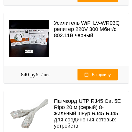
Усилитель WiFi LV-WR03Q
репитер 220V 300 Мбит/с
802.11B черный
840 руб.
/ шт
В корзину
Патчкорд UTP RJ45 Cat 5E
Ripo 20 м (серый) 8-
жильный шнур RJ45-RJ45
для соединения сетевых
устройств