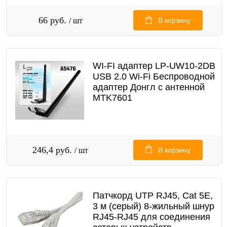
66 руб.
/ шт
В корзину
WI-FI адаптер LP-UW10-2DB
USB 2.0 Wi-Fi Беспроводной
адаптер Донгл с антенной
MTK7601
246,4 руб.
/ шт
В корзину
Патчкорд UTP RJ45, Cat 5E,
3 м (серый) 8-жильный шнур
RJ45-RJ45 для соединения