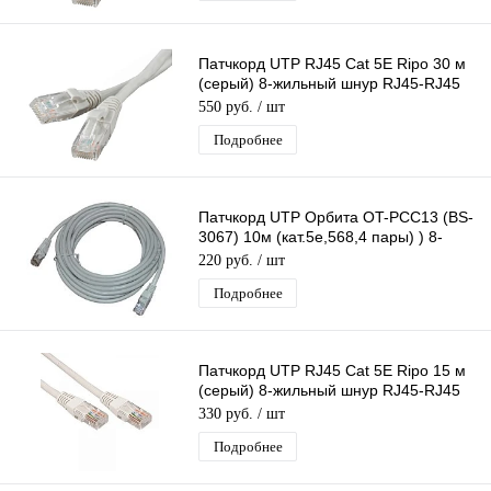
Патчкорд UTP RJ45 Cat 5E Ripo 30 м
(серый) 8-жильный шнур RJ45-RJ45
для соединения сетевых устройств
550 руб.
/ шт
Подробнее
Патчкорд UTP Орбита OT-PCC13 (BS-
3067) 10м (кат.5e,568,4 пары) ) 8-
жильный шнур RJ45-RJ45
220 руб.
/ шт
Подробнее
Патчкорд UTP RJ45 Cat 5E Ripo 15 м
(серый) 8-жильный шнур RJ45-RJ45
для соединения сетевых устройств
330 руб.
/ шт
Подробнее