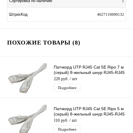
Сортировка по наличию
1
ШтрихКод
4627110090132
ПОХОЖИЕ ТОВАРЫ (8)
Патчкорд UTP RJ45 Cat 5E Ripo 7 м
(серый) 8-жильный шнур RJ45-RJ45
для соединения сетевых устройств
220 руб.
/ шт
Подробнее
Патчкорд UTP RJ45 Cat 5E Ripo 5 м
(серый) 8-жильный шнур RJ45-RJ45
для соединения сетевых устройств
110 руб.
/ шт
Подробнее