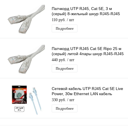
Патчкорд UTP RJ45, Cat 5E, 3 м
(серый) 8-жильный шнур RJ45-RJ45
для соединения сетевых устройств
110 руб.
/ шт
Подробнее
Патчкорд UTP RJ45 Cat 5E Ripo 25 м
(серый) литой 4пары шнур RJ45-RJ45
д/соединения сетевых устройств
440 руб.
/ шт
Подробнее
Сетевой кабель UTP RJ45 Cat 5E Live
Power, 30м Ethernet LAN кабель
патчкорд 8-жильный шнур RJ45-RJ45
330 руб.
/ шт
Подробнее