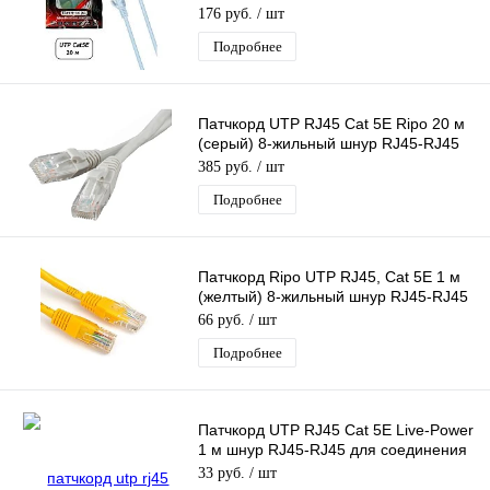
патчкорд 8-жильный шнур RJ45-RJ45
176 руб.
/ шт
Подробнее
Патчкорд UTP RJ45 Cat 5E Ripo 20 м
(серый) 8-жильный шнур RJ45-RJ45
для соединения сетевых устройств
385 руб.
/ шт
Подробнее
Патчкорд Ripo UTP RJ45, Cat 5E 1 м
(желтый) 8-жильный шнур RJ45-RJ45
д/соединения сетевых устройств
66 руб.
/ шт
Подробнее
Патчкорд UTP RJ45 Cat 5E Live-Power
1 м шнур RJ45-RJ45 для соединения
сетевых устройств
33 руб.
/ шт