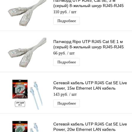
Патчкорд UTP RJ45, Cat 5E, 3 м
(серый) 8-жильный шнур RJ45-RJ45
для соединения сетевых устройств
110 руб.
/ шт
Подробнее
Патчкорд Ripo UTP RJ45 Cat 5E 1 м
(серый) 8-жильный шнур RJ45-RJ45
д/соединения сетевых устройств
66 руб.
/ шт
Подробнее
Сетевой кабель UTP RJ45 Cat 5E Live
Power, 15м Ethernet LAN кабель
патчкорд 8-жильный шнур RJ45-RJ45
143 руб.
/ шт
Подробнее
Сетевой кабель UTP RJ45 Cat 5E Live
Power, 20м Ethernet LAN кабель