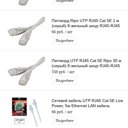
Подробнее
Патчкорд Ripo UTP RJ45 Cat 5E 1 м
(серый) 8-жильный шнур RJ45-RJ45
д/соединения сетевых устройств
66 руб.
/ шт
Подробнее
Патчкорд UTP RJ45 Cat 5E Ripo 30 м
(серый) 8-жильный шнур RJ45-RJ45
для соединения сетевых устройств
550 руб.
/ шт
Подробнее
Сетевой кабель UTP RJ45 Cat 5E Live
Power, 5м Ethernet LAN кабель
патчкорд 8-жильный шнур RJ45-RJ45
66 руб.
/ шт
Подробнее