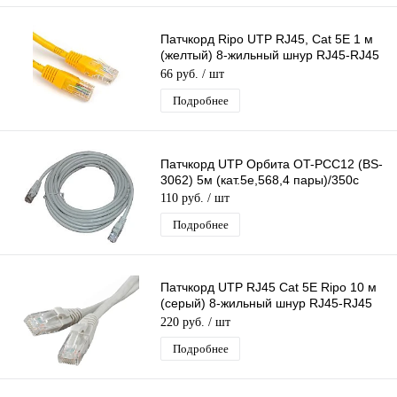
Патчкорд Ripo UTP RJ45, Cat 5E 1 м
(желтый) 8-жильный шнур RJ45-RJ45
д/соединения сетевых устройств
66 руб.
/ шт
Подробнее
Патчкорд UTP Орбита OT-PCC12 (BS-
3062) 5м (кат.5e,568,4 пары)/350с
110 руб.
/ шт
Подробнее
Патчкорд UTP RJ45 Cat 5E Ripo 10 м
(серый) 8-жильный шнур RJ45-RJ45
для соединения сетевых устройств
220 руб.
/ шт
Подробнее