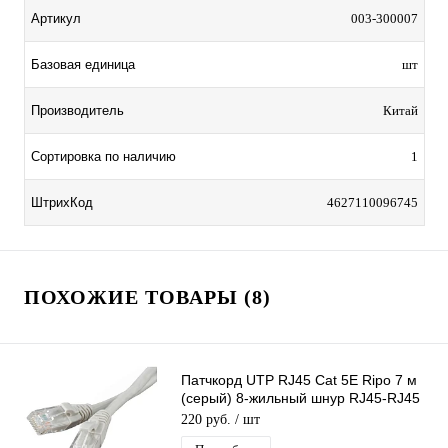
Артикул
003-300007
Базовая единица
шт
Производитель
Китай
Сортировка по наличию
1
ШтрихКод
4627110096745
ПОХОЖИЕ ТОВАРЫ (8)
Патчкорд UTP RJ45 Cat 5E Ripo 7 м
(серый) 8-жильный шнур RJ45-RJ45
для соединения сетевых устройств
220 руб.
/ шт