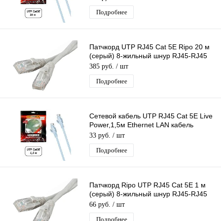
Подробнее
Патчкорд UTP RJ45 Cat 5E Ripo 20 м
(серый) 8-жильный шнур RJ45-RJ45
для соединения сетевых устройств
385 руб.
/ шт
Подробнее
Сетевой кабель UTP RJ45 Cat 5E Live
Power,1,5м Ethernet LAN кабель
патчкорд 8-жильный шнур RJ45-RJ45
33 руб.
/ шт
Подробнее
Патчкорд Ripo UTP RJ45 Cat 5E 1 м
(серый) 8-жильный шнур RJ45-RJ45
д/соединения сетевых устройств
66 руб.
/ шт
Подробнее