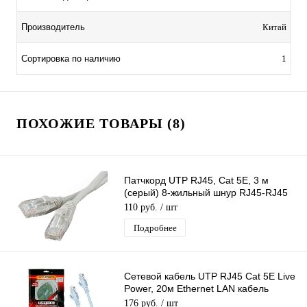
Производитель
Китай
Сортировка по наличию
1
ПОХОЖИЕ ТОВАРЫ (8)
Патчкорд UTP RJ45, Cat 5E, 3 м
(серый) 8-жильный шнур RJ45-RJ45
для соединения сетевых устройств
110 руб.
/ шт
Подробнее
Сетевой кабель UTP RJ45 Cat 5E Live
Power, 20м Ethernet LAN кабель
патчкорд 8-жильный шнур RJ45-RJ45
176 руб.
/ шт