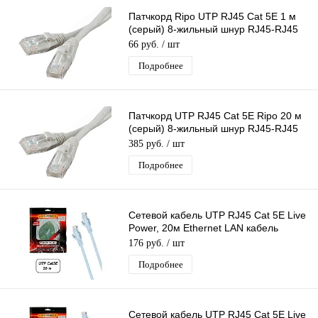
Патчкорд Ripo UTP RJ45 Cat 5E 1 м
(серый) 8-жильный шнур RJ45-RJ45
д/соединения сетевых устройств
66 руб.
/ шт
Подробнее
Патчкорд UTP RJ45 Cat 5E Ripo 20 м
(серый) 8-жильный шнур RJ45-RJ45
для соединения сетевых устройств
385 руб.
/ шт
Подробнее
Сетевой кабель UTP RJ45 Cat 5E Live
Power, 20м Ethernet LAN кабель
патчкорд 8-жильный шнур RJ45-RJ45
176 руб.
/ шт
Подробнее
Сетевой кабель UTP RJ45 Cat 5E Live