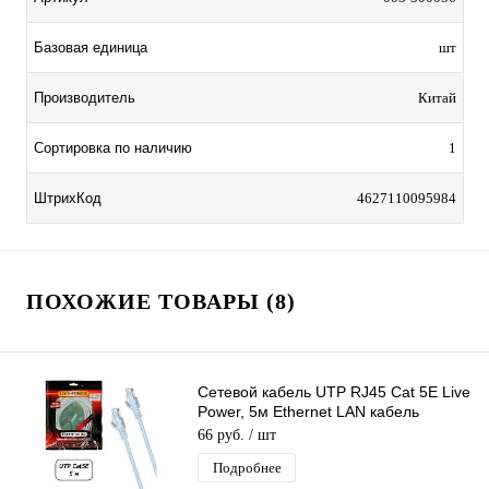
Базовая единица
шт
Производитель
Китай
Сортировка по наличию
1
ШтрихКод
4627110095984
ПОХОЖИЕ ТОВАРЫ (8)
Сетевой кабель UTP RJ45 Cat 5E Live
Power, 5м Ethernet LAN кабель
патчкорд 8-жильный шнур RJ45-RJ45
66 руб.
/ шт
Подробнее