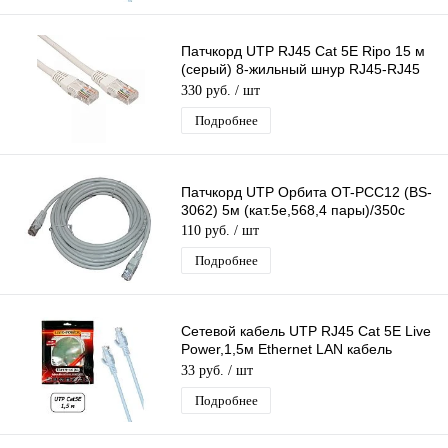
Патчкорд UTP RJ45 Cat 5E Ripo 15 м
(серый) 8-жильный шнур RJ45-RJ45
для соединения сетевых устройств
330 руб.
/ шт
Подробнее
Патчкорд UTP Орбита OT-PCC12 (BS-
3062) 5м (кат.5e,568,4 пары)/350с
110 руб.
/ шт
Подробнее
Сетевой кабель UTP RJ45 Cat 5E Live
Power,1,5м Ethernet LAN кабель
патчкорд 8-жильный шнур RJ45-RJ45
33 руб.
/ шт
Подробнее