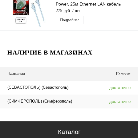
Power, 25м Ethernet LAN кабель
патчкорд 8-жильный шнур RJ45-RJ45
275 руб.
/ шт
Подробнее
НАЛИЧИЕ В МАГАЗИНАХ
Название
Наличие
(СЕВАСТОПОЛЬ) (Севастополь)
достаточно
(СИМФЕРОПОЛЬ) (Симферополь)
достаточно
Каталог