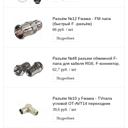
Разъём №12 Fмама - FM папа
(быстрый F -разъём)
66 руб.
/ шт
Подробнее
Разъём №48 разъем обжимной F-
папа для кабеля RG6, F-коннектор,
F-штекер
62,7 руб.
/ шт
Подробнее
Разъём №10 у Fмама - TVпапа
угловой OT-AVT14 переходник
гнездо F - штекер TV, никелевый
39,6 руб.
/ шт
Подробнее