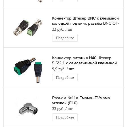
Коннектор Штекер BNC с клеммной
колодкой под винт, разъём BNC OT-
AVT04 (TD-314)
33 руб.
/ шт
Подробнее
Коннектор питания H40 Штекер
5,5*2,1 с самозажимной клеммной
колодкой, разъем, штекер питания
9,9 руб.
/ шт
Подробнее
Разъём №11а Fмама -TVмама
угловой (F10)
33 руб.
/ шт
Подробнее