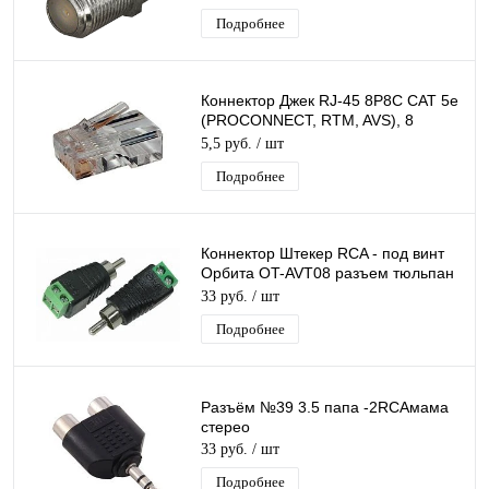
Подробнее
Коннектор Джек RJ-45 8P8C CAT 5e
(PROCONNECT, RTM, AVS), 8
универсальных ножей 1 ШТ.
5,5 руб.
/ шт
Подробнее
Коннектор Штекер RCA - под винт
Орбита OT-AVT08 разъем тюльпан
(RCA штекер) под винт на кабель
33 руб.
/ шт
Подробнее
Разъём №39 3.5 папа -2RCAмама
стерео
33 руб.
/ шт
Подробнее