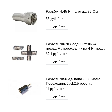
Разъём №45 F- нагрузка 75 Ом
55 руб.
/ шт
Подробнее
Разъём №07в Соединитель x4
гнезда F , переходник на 4 F-гнезда
(крестовая бочка) F20
37,4 руб.
/ шт
Подробнее
Разъём №50 3,5 папа - 2,5 мама
Переходник Jack2.5 розетка -
Jack3.5 вилка, стерео
11 руб.
/ шт
Подробнее