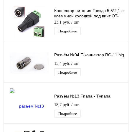
Коннектор питания Гнездо 5,5*2,1 с
клеммной колодкой под винт OT-
AVT03(TD-312) разъем,гнездо
23,1 руб.
/ шт
питания
Подробнее
Разъём №04 F-коннектор RG-11 big
15,4 руб.
/ шт
Подробнее
Разъём №13 Fпапа - Tvпапа
18,7 руб.
/ шт
Подробнее