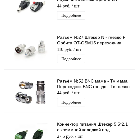
AVT15 переходник разъем папа DC
44 руб.
/ шт
2.1х5.5
Подробнее
Разъем №27 Штекер N - гнездо F
Орбита OT-GSM15 переходник
коннектор GSM (N male/F female)
110 руб.
/ шт
Подробнее
Разъём №52 BNC мама - Tv мама
Переходник BNC гнездо - Тв гнездо
44 руб.
/ шт
Подробнее
Коннектор питания Штекер 5,5*2,1
с клеммной колодкой под
винт,переходник разъем питания
27,5 руб.
/ шт