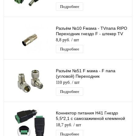
папа 2.1х5.5
Подробнее
Разъём №10 Fмама - TVпапа RIPO
Переходник гнездо F - штекер TV
8,8 руб.
/ шт
Подробнее
Разъём №51 F мама - F папа
(угловой) Переходник
110 руб.
/ шт
Подробнее
Коннектор питания H41 Гнездо
5,5*2,1 с самозажимной клеммной
колодкой, разъем, гнездо питания
18,7 руб.
/ шт
Подробнее