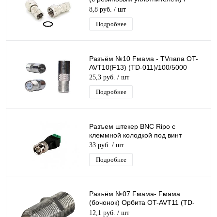
разъем OT-AVT13 (TD-005) (TS-
8,8 руб.
/ шт
005)
Подробнее
Разъём №10 Fмама - TVпапа OT-
AVT10(F13) (TD-011)/100/5000
25,3 руб.
/ шт
Подробнее
Разъем штекер BNC Ripo с
клеммной колодкой под винт
33 руб.
/ шт
Подробнее
Разъём №07 Fмама- Fмама
(бочонок) Орбита OT-AVT11 (TD-
012)
12,1 руб.
/ шт