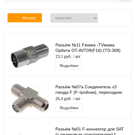
Фильтр
Разъём №11 Fмама -TVмама
Орбита OT-AVT09(F16) (TD-308)
23,1 руб.
/ шт
Подробнее
Разъём №07а Соединитель x3
гнезда F (F-тройник), переходник
F-гнездо на 2 F-гнезда (T-бочка)
26,4 руб.
/ шт
Подробнее
Разъём №01 F-коннектор для SAT
(с резиновым уплотнителем) f