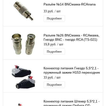
Разъём №14 BNCмама-RCAпапа
33 руб.
/ шт
Подробнее
Разъем №26 BNCмама - RCAмама,
Гнездо BNC - гнездо RCA (TS-021)
19,8 руб.
/ шт
Подробнее
Коннектор питания Гнездо 5,5*2,1 -
пружинный зажим H153 переходник
разъем мама DC 2.1х5.5
33 руб.
/ шт
Подробнее
Коннектор питания Штекер 5,5*2,1 -
пружинный зажим Орбита OT-