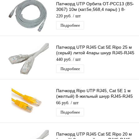
Патчкорд UTP Орбита OT-PCC13 (BS-
3067) 10м (кат.5e,568,4 пары) ) 8-
жильный шнур RJ45-RJ45
220 руб.
/ шт
Подробнее
Патчкорд UTP RJ45 Cat 5E Ripo 25 м
(серый) литой 4пары шнур RJ45-RJ45
д/соединения сетевых устройств
440 руб.
/ шт
Подробнее
Патчкорд Ripo UTP RJ45, Cat 5E 1 м
(желтый) 8-жильный шнур RJ45-RJ45
д/соединения сетевых устройств
66 руб.
/ шт
Подробнее
Патчкорд UTP RJ45 Cat 5E Ripo 20 м