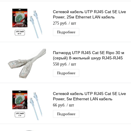
Сетевой кабель UTP RJ45 Cat 5E Live
Power, 25м Ethernet LAN кабель
патчкорд 8-жильный шнур RJ45-RJ45
275 руб.
/ шт
Подробнее
Патчкорд UTP RJ45 Cat 5E Ripo 30 м
(серый) 8-жильный шнур RJ45-RJ45
для соединения сетевых устройств
550 руб.
/ шт
Подробнее
Сетевой кабель UTP RJ45 Cat 5E Live
Power, 5м Ethernet LAN кабель
патчкорд 8-жильный шнур RJ45-RJ45
66 руб.
/ шт
Подробнее