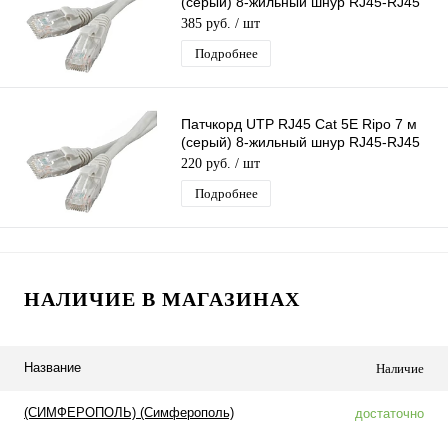
(серый) 8-жильный шнур RJ45-RJ45
для соединения сетевых устройств
385 руб.
/ шт
Подробнее
Патчкорд UTP RJ45 Cat 5E Ripo 7 м
(серый) 8-жильный шнур RJ45-RJ45
для соединения сетевых устройств
220 руб.
/ шт
Подробнее
НАЛИЧИЕ В МАГАЗИНАХ
Название
Наличие
(СИМФЕРОПОЛЬ) (Симферополь)
достаточно