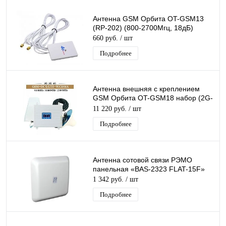
Антенна GSM Орбита OT-GSM13
(RP-202) (800-2700Мгц, 18дБ)
660 руб.
/ шт
Подробнее
Антенна внешняя с креплением
GSM Орбита OT-GSM18 набор (2G-
900/ 3G-2100/4G-1800)
11 220 руб.
/ шт
Подробнее
Антенна сотовой связи РЭМО
панельная «BAS-2323 FLAT-15F»
1 342 руб.
/ шт
Подробнее