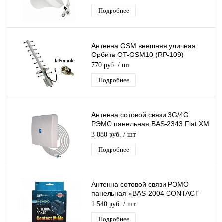
Подробнее
Антенна GSM внешняя уличная
Орбита OT-GSM10 (RP-109)
Частота 800-960Мгц, 13дБ,
770 руб.
/ шт
наружная
Подробнее
Антенна сотовой связи 3G/4G
РЭМО панельная BAS-2343 Flat XM
MiMo 1700-2700 МГц с USB
3 080 руб.
/ шт
кабелем
Подробнее
Антенна сотовой связи РЭМО
панельная «BAS-2004 CONTACT
MIMO» (CRC9)
1 540 руб.
/ шт
Подробнее