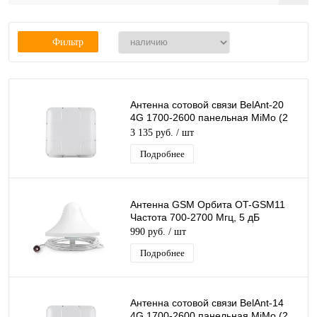
Фильтр
Антенна сотовой связи BelAnt-20
4G 1700-2600 панельная MiMo (2
F-разъема) 20 дБ всеволновая
3 135 руб.
/ шт
Подробнее
Антенна GSM Орбита OT-GSM11
Частота 700-2700 Мгц, 5 дБ
990 руб.
/ шт
Подробнее
Антенна сотовой связи BelAnt-14
4G 1700-2600 панельная MiMo (2