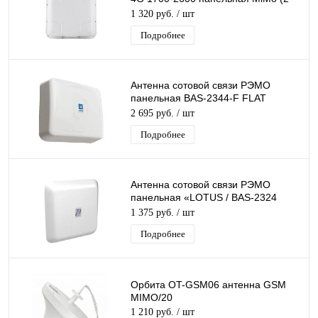
F-разъема) 9-14.5дБ всеволновая
1 320 руб.
/ шт
Подробнее
Антенна сотовой связи РЭМО
панельная BAS-2344-F FLAT
MULTIBAND MIMO 790-860 / 1700-
2 695 руб.
/ шт
2700 2 F-разъема
Подробнее
Антенна сотовой связи РЭМО
панельная «LOTUS / BAS-2324
FLAT-15F MiMo (2 F-разъема)
1 375 руб.
/ шт
Подробнее
Орбита OT-GSM06 антенна GSM
MIMO/20
1 210 руб.
/ шт