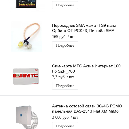
Подробнее
Переходник SMA мама -TS9 папа
Орбита OT-PCK23, Пигтейл SMA-
female-TS9, Адаптер для соединения
165 руб.
/ шт
3G/4G
Подробнее
Сим-карта МТС Актив Интернет 100
Гб SZF_700
2,3 руб.
/ шт
Подробнее
Антенна сотовой связи 3G/4G РЭМО
панельная BAS-2343 Flat XM MiMo
1700-2700 МГц с USB кабелем
3 080 руб.
/ шт
Подробнее