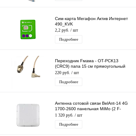
Сим-карта Мегафон Актив Интернет
490_KVK
2,2 руб.
/ шт
Подробнее
Переходник Fмама - OT-PCK13
(CRC9) папа 15 см прямоугольный
GR-6
220 руб.
/ шт
Подробнее
Антенна сотовой связи BelAnt-14 4G
1700-2600 панельная MiMo (2 F-
разъема) 9-14.5дБ всеволновая
1 320 руб.
/ шт
Подробнее