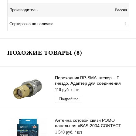
Производитель
Россия
Сортировка по наличию
1
ПОХОЖИЕ ТОВАРЫ (8)
Переходник RP-SMA штекер – F
гнездо, Адаптер для соединения
3G/4G, RP-SMA male – F female
110 руб.
/ шт
Подробнее
Антенна сотовой связи РЭМО
панельная «BAS-2004 CONTACT
MIMO» (CRC9)
1 540 руб.
/ шт