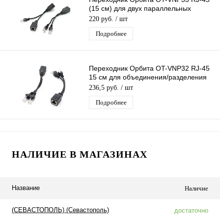
(15 см) для двух параллельных
10/100 Мб/с подключений
220 руб.
/ шт
Подробнее
Переходник Орбита OT-VNP32 RJ-45
15 см для объединения/разделения
сигналов IP видеокамер по 1 кабелю
236,5 руб.
/ шт
Подробнее
НАЛИЧИЕ В МАГАЗИНАХ
Название
Наличие
(СЕВАСТОПОЛЬ) (Севастополь)
достаточно