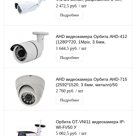
1920*1080, объектив 2,8-12мм, ИК
2 472,5 руб.
/ шт
подсветка
Подробнее
AHD видеокамера Орбита AHD-412
(1280*720, 1Mpix, 3.6мм,
металл)/20
1 644,5 руб.
/ шт
Подробнее
AHD видеокамера Орбита AHD-715
(2592*1520, 3.6мм, металл)/50
2 760 руб.
/ шт
Подробнее
Орбита OT-VNI11 видеокамера IP-
WI-FI/50 У
5 002,5 руб.
/ шт