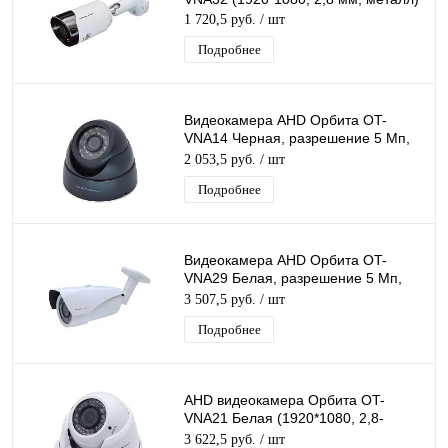
1 720,5 руб.
/ шт
Подробнее
Видеокамера AHD Орбита OT-
VNA14 Черная, разрешение 5 Mп,
3072*1728, объектив 3,6мм, ИК
2 053,5 руб.
/ шт
подсветка
Подробнее
Видеокамера AHD Орбита OT-
VNA29 Белая, разрешение 5 Mп,
3072*1728, объектив 2,8-12мм, ИК
3 507,5 руб.
/ шт
подсветка
Подробнее
AHD видеокамера Орбита OT-
VNA21 Белая (1920*1080, 2,8-
12мм, металл)
3 622,5 руб.
/ шт