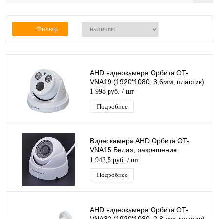
Фильтр
AHD видеокамера Орбита OT-
VNA19 (1920*1080, 3,6мм, пластик)
1 998 руб.
/ шт
Подробнее
Видеокамера AHD Орбита OT-
VNA15 Белая, разрешение
1920*1080, 3.6мм, пластик, ИК
1 942,5 руб.
/ шт
подсветка
Подробнее
AHD видеокамера Орбита OT-
VNA32 (1920*1080, 2,8 мм, металл)