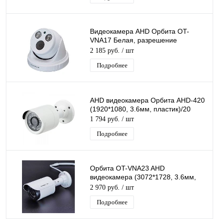
Видеокамера AHD Орбита OT-
VNA17 Белая, разрешение
3072*1728, 3.6мм, пластик, ИК
2 185 руб.
/ шт
подсветка
Подробнее
AHD видеокамера Орбита AHD-420
(1920*1080, 3.6мм, пластик)/20
1 794 руб.
/ шт
Подробнее
Орбита OT-VNA23 AHD
видеокамера (3072*1728, 3.6мм,
пластик)/20
2 970 руб.
/ шт
Подробнее