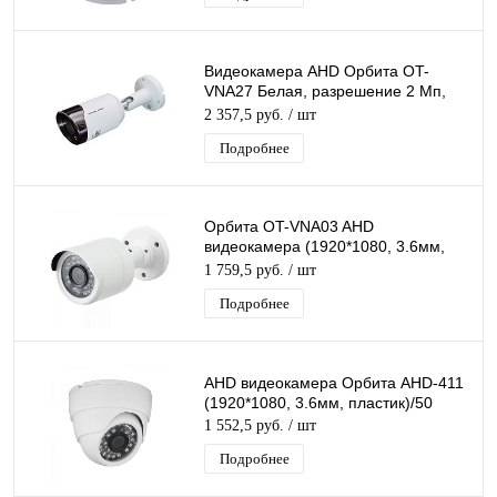
Видеокамера AHD Орбита OT-
VNA27 Белая, разрешение 2 Mп,
1920*1080, объектив 3,6мм, ИК
2 357,5 руб.
/ шт
подсветка
Подробнее
Орбита OT-VNA03 AHD
видеокамера (1920*1080, 3.6мм,
пластик)/20 У
1 759,5 руб.
/ шт
Подробнее
AHD видеокамера Орбита AHD-411
(1920*1080, 3.6мм, пластик)/50
1 552,5 руб.
/ шт
Подробнее