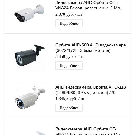
Видеокамера AHD Орбита OT-
VNA24 Белая, разрешение 2 Mп,
1920*1080, объектив 3,6мм, ИК
2 070 руб.
/ шт
подсветка
Подробнее
Орбита AHD-500 AHD видеокамера
(3072*1728, 3.6мм, металл)
3 450 руб.
/ шт
Подробнее
AHD видеокамера Орбита AHD-113
(1280*960, 3.6мм, металл) /20
1 345,5 руб.
/ шт
Подробнее
Видеокамера AHD Орбита OT-
VNA04 Белая, разрешение 2 Mп,