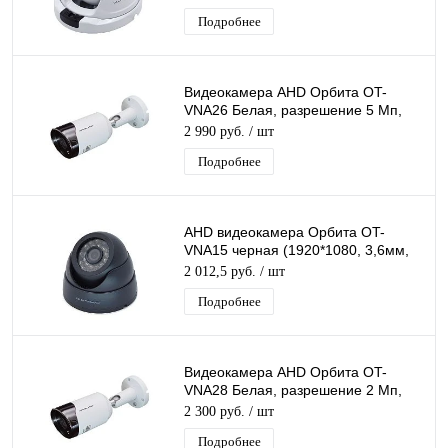
Подробнее
Видеокамера AHD Орбита OT-
VNA26 Белая, разрешение 5 Mп,
3072*1728, объектив 3,6мм, ИК
2 990 руб.
/ шт
подсветка
Подробнее
AHD видеокамера Орбита OT-
VNA15 черная (1920*1080, 3,6мм,
пластик)
2 012,5 руб.
/ шт
Подробнее
Видеокамера AHD Орбита OT-
VNA28 Белая, разрешение 2 Mп,
1920*1080, объектив 3,6мм, ИК
2 300 руб.
/ шт
подсветка
Подробнее