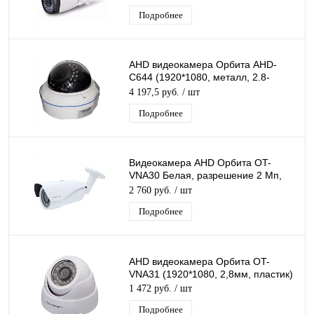
Подробнее
AHD видеокамера Орбита AHD-
C644 (1920*1080, металл, 2.8-
12мм)/20
4 197,5 руб.
/ шт
Подробнее
Видеокамера AHD Орбита OT-
VNA30 Белая, разрешение 2 Mп,
1920*1080, объектив 2,8-12мм, ИК
2 760 руб.
/ шт
подсветка
Подробнее
AHD видеокамера Орбита OT-
VNA31 (1920*1080, 2,8мм, пластик)
1 472 руб.
/ шт
Подробнее