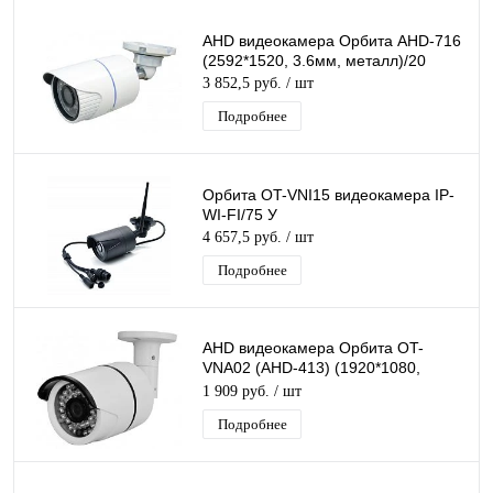
AHD видеокамера Орбита AHD-716
(2592*1520, 3.6мм, металл)/20
3 852,5 руб.
/ шт
Подробнее
Орбита OT-VNI15 видеокамера IP-
WI-FI/75 У
4 657,5 руб.
/ шт
Подробнее
AHD видеокамера Орбита OT-
VNA02 (AHD-413) (1920*1080,
3.6мм, металл)/20
1 909 руб.
/ шт
Подробнее