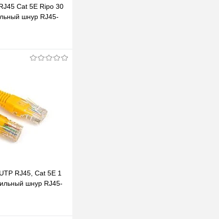
RJ45 Cat 5E Ripo 30
ильный шнур RJ45-
инения сетевых
одписаться
клик
К сравнению
Под заказ
UTP RJ45, Cat 5E 1
жильный шнур RJ45-
ения сетевых