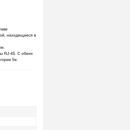
таве
бой, находящиеся в
ли,
ы RJ-45. С обеих
гории 5е.