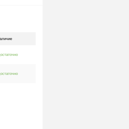
В корзину
клик
К сравнению
В наличии
аличие
остаточно
остаточно