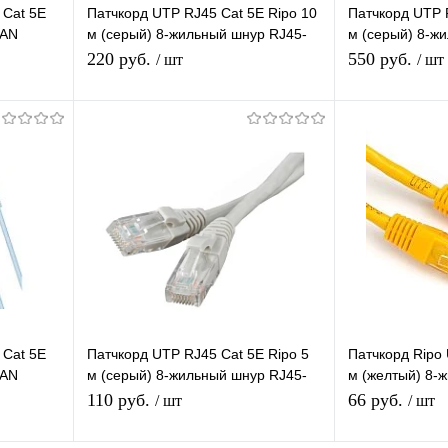
 Cat 5E
Патчкорд UTP RJ45 Cat 5E Ripo 10
Патчкорд UTP 
LAN
м (серый) 8-жильный шнур RJ45-
м (серый) 8-ж
ый шнур
RJ45 для соединения сетевых
RJ45 для соед
220 руб.
550 руб.
/ шт
/ шт
устройств
устройств
В корзину
П
равнению
Купить в 1 клик
К сравнению
Купить в 1 
аличии
В избранное
В наличии
В избранное
 Cat 5E
Патчкорд UTP RJ45 Cat 5E Ripo 5
Патчкорд Ripo 
LAN
м (серый) 8-жильный шнур RJ45-
м (желтый) 8-
ый шнур
RJ45 для соединения сетевых
RJ45 д/соедин
110 руб.
66 руб.
/ шт
/ шт
устройств
устройств