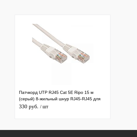
Патчкорд UTP RJ45 Cat 5E Ripo 15 м
(серый) 8-жильный шнур RJ45-RJ45 для
соединения сетевых устройств
330 руб.
/ шт