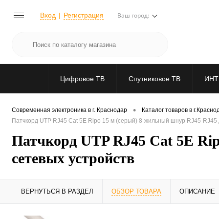
Вход
Регистрация
Ваш город:
Цифровое ТВ
Спутниковое ТВ
ИНТ
•
Современная электроника в г. Краснодар
Каталог товаров в г.Красно
Патчкорд UTP RJ45 Cat 5E Ripo 15 м (серый) 8-жильный шнур RJ45-RJ45
Патчкорд UTP RJ45 Cat 5E Rip
сетевых устройств
ВЕРНУТЬСЯ В РАЗДЕЛ
ОБЗОР ТОВАРА
ОПИСАНИЕ