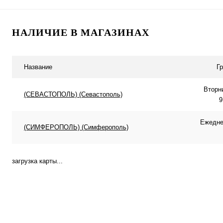
В корзину
В корзину
НАЛИЧИЕ В МАГАЗИНАХ
Купить в 1 клик
К сравнению
Купить в 1 клик
К с
В избранное
В наличии
В избранное
В н
Название
Г
Вторн
(СЕВАСТОПОЛЬ) (Севастополь)
9
Ежеднев
(СИМФЕРОПОЛЬ) (Симферополь)
загрузка карты...