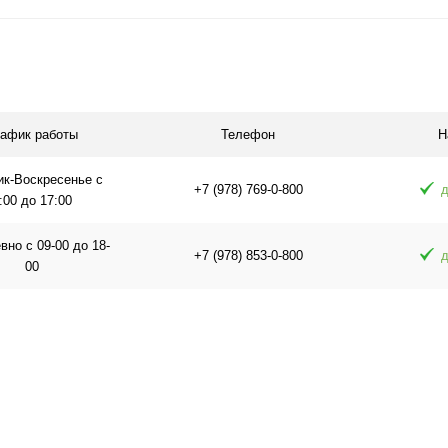
В корзину
равнению
Купить в 1 клик
К сравнению
Купить в 1 
аличии
В избранное
В наличии
В избранное
рафик работы
Телефон
Н
ик-Воскресенье с
+7 (978) 769-0-800
д
:00 до 17:00
но с 09-00 до 18-
+7 (978) 853-0-800
д
00