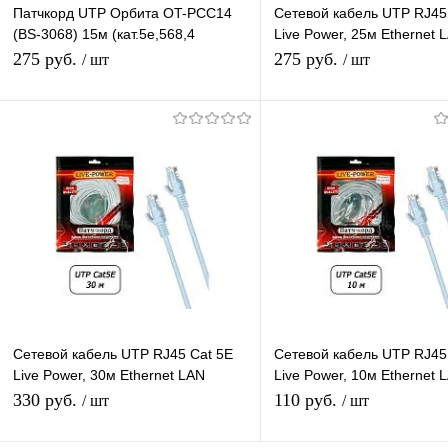
Патчкорд UTP Орбита OT-PCC14
Сетевой кабель UTP RJ45
(BS-3068) 15м (кат.5e,568,4
Live Power, 25м Ethernet 
пары)/100
кабель патчкорд 8-жильн
275 руб.
275 руб.
/ шт
/ шт
RJ45-RJ45
Подписаться
В корзину
Купить в 1 клик
К сравнению
Купить в 1 клик
К с
В избранное
Под заказ
В избранное
В н
Сетевой кабель UTP RJ45 Cat 5E
Сетевой кабель UTP RJ45
Live Power, 30м Ethernet LAN
Live Power, 10м Ethernet 
кабель патчкорд 8-жильный шнур
кабель патчкорд 8-жильн
330 руб.
110 руб.
/ шт
/ шт
RJ45-RJ45
RJ45-RJ45