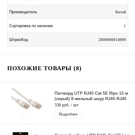
Производитель
Китай
Сортировка по наличию
1
ШтрихКод
2000000014999
ПОХОЖИЕ ТОВАРЫ (8)
Патчкорд UTP RJ45 Cat 5E Ripo 15 м
(серый) 8-жильный шнур RJ45-RJ45
для соединения сетевых устройств
330 руб.
/ шт
Подробнее