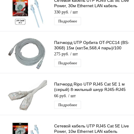
Сетевой кабель UTP RJ45 Cat 5E Live
Power, 30м Ethernet LAN кабель
патчкорд 8-жильный шнур RJ45-RJ45
330 руб.
/ шт
Подробнее
Патчкорд UTP Орбита OT-PCC14 (BS-
3068) 15м (кат.5e,568,4 пары)/100
275 руб.
/ шт
Подробнее
Патчкорд Ripo UTP RJ45 Cat 5E 1 м
(серый) 8-жильный шнур RJ45-RJ45
д/соединения сетевых устройств
66 руб.
/ шт
Подробнее
Сетевой кабель UTP RJ45 Cat 5E Live
Power, 10м Ethernet LAN кабель