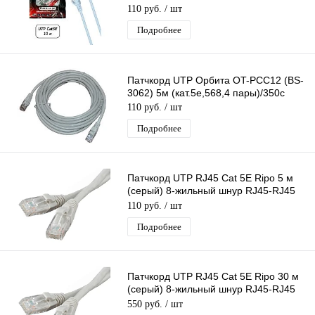
патчкорд 8-жильный шнур RJ45-RJ45
110 руб.
/ шт
Подробнее
Патчкорд UTP Орбита OT-PCC12 (BS-
3062) 5м (кат.5e,568,4 пары)/350с
110 руб.
/ шт
Подробнее
Патчкорд UTP RJ45 Cat 5E Ripo 5 м
(серый) 8-жильный шнур RJ45-RJ45
для соединения сетевых устройств
110 руб.
/ шт
Подробнее
Патчкорд UTP RJ45 Cat 5E Ripo 30 м
(серый) 8-жильный шнур RJ45-RJ45
для соединения сетевых устройств
550 руб.
/ шт