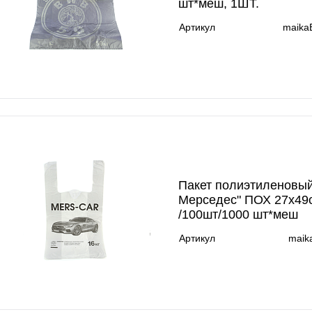
шт*меш, 1ШТ.
Артикул
maik
Пакет полиэтиленовый
Мерседес" ПОХ 27х49с
/100шт/1000 шт*меш
Артикул
maik