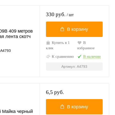
330 руб.
/ шт
В корзину
09B 409 метров
ая лента скотч
Купить в 1
В
клик
избранное
A4793
К сравнению
В наличии
Артикул: A4793
6,5 руб.
В корзину
й Майка черный