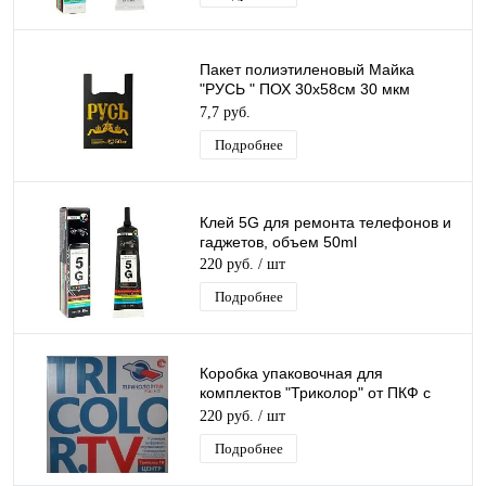
Пакет полиэтиленовый Майка
"РУСЬ " ПОХ 30х58см 30 мкм
(11,5гр) /50шт/750 шт*меш, 1ШТ.
7,7 руб.
Подробнее
Клей 5G для ремонта телефонов и
гаджетов, объем 50ml
220 руб.
/ шт
Подробнее
Коробка упаковочная для
комплектов "Триколор" от ПКФ с
ресивером U510 Европа без
220 руб.
/ шт
картонных прокладок
Подробнее