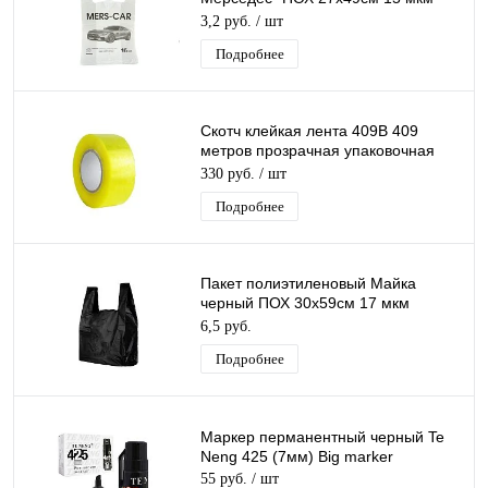
(10гр) /100шт/1000 шт*меш
3,2 руб.
/ шт
Подробнее
Скотч клейкая лента 409B 409
метров прозрачная упаковочная
лента скотч 55мм х 409м
330 руб.
/ шт
Подробнее
Пакет полиэтиленовый Майка
черный ПОХ 30х59см 17 мкм
(6,8гр) 1ШТ
6,5 руб.
Подробнее
Маркер перманентный черный Te
Neng 425 (7мм) Big marker
55 руб.
/ шт