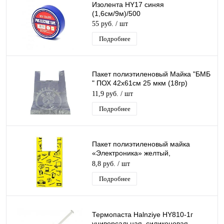
Изолента HY17 синяя
(1,6см/9м)/500
55 руб.
/ шт
Подробнее
Пакет полиэтиленовый Майка "БМБ
" ПОХ 42х61см 25 мкм (18гр)
/50шт/500 шт*меш
11,9 руб.
/ шт
Подробнее
Пакет полиэтиленовый майка
«Электроника» желтый,
43+20*64см, 23 мкм
8,8 руб.
/ шт
Подробнее
Термопаста Halnziye HY810-1г
универсальная, силиконовая