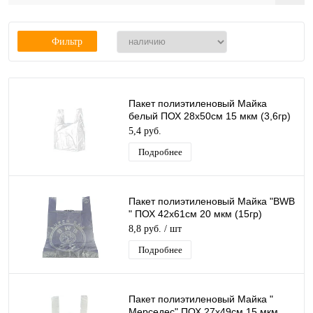
Фильтр
Пакет полиэтиленовый Майка
белый ПОХ 28х50см 15 мкм (3,6гр)
1ШТ
5,4 руб.
Подробнее
Пакет полиэтиленовый Майка "BWB
" ПОХ 42х61см 20 мкм (15гр)
/50шт/750 шт*меш, 1ШТ.
8,8 руб.
/ шт
Подробнее
Пакет полиэтиленовый Майка "
Мерседес" ПОХ 27х49см 15 мкм