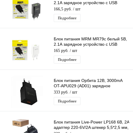
2.1А зарядное устройство с USB
портом
166,5 руб.
/ шт
Подробнее
Блок питания MRM MR79c белый 5В,
2.1А зарядное устройство с USB
портом
165 руб.
/ шт
Подробнее
Блок питания Орбита 12В, 3000mA
OT-APU029 (AD01) зарядное
устройство с USB QC3,0
333 руб.
/ шт
Подробнее
Блок питания Live-Power LP168 6В, 2A
адаптер 220-6V/2A штекер 5,5*2,5 мм,
внешн(+)внутр(-) для весов