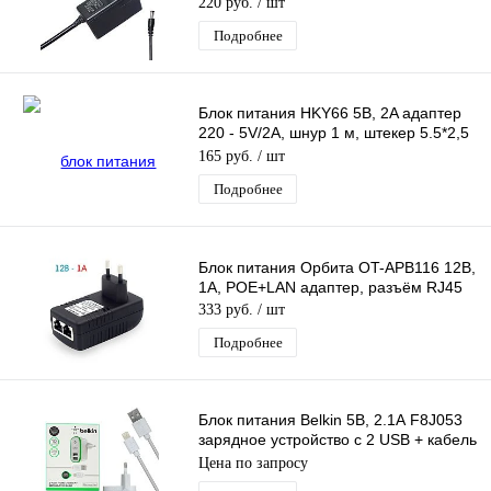
220 руб.
/ шт
Подробнее
Блок питания HKY66 5В, 2A адаптер
220 - 5V/2A, шнур 1 м, штекер 5.5*2,5
мм
165 руб.
/ шт
Подробнее
Блок питания Орбита OT-APB116 12В,
1A, POE+LAN адаптер, разъём RJ45
333 руб.
/ шт
Подробнее
Блок питания Belkin 5В, 2.1А F8J053
зарядное устройство с 2 USB + кабель
Iphone 1,2 м черный
Цена по запросу