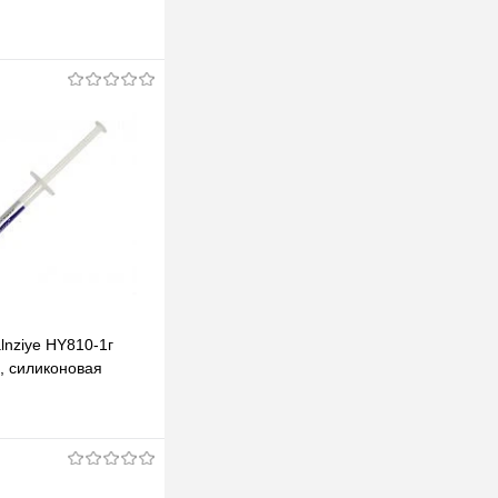
lnziye HY810-1г
, силиконовая
В корзину