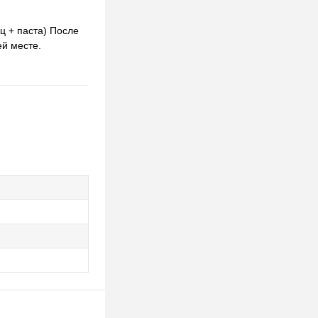
ц + паста) После
ей месте.