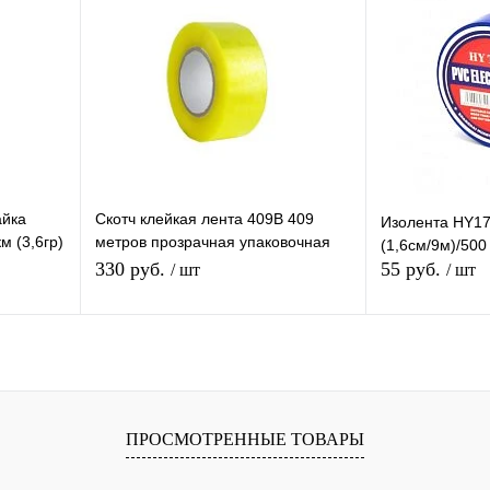
равнению
Купить в 1 клик
К сравнению
Купить в 1 
аличии
В избранное
В наличии
В избранное
айка
Скотч клейкая лента 409B 409
Изолента HY17
 (3,6гр)
метров прозрачная упаковочная
(1,6см/9м)/500
лента скотч 55мм х 409м
330 руб.
55 руб.
/ шт
/ шт
В корзину
равнению
Купить в 1 клик
К сравнению
Купить в 1 
ПРОСМОТРЕННЫЕ ТОВАРЫ
аличии
В избранное
В наличии
В избранное