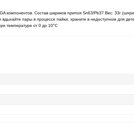
GA компонентов. Состав шариков припоя Sn63/Pb37 Вес: 33г (шпри
е вдыхайте пары в процессе пайки, храните в недоступном для дет
ри температуре от 0 до 10°С