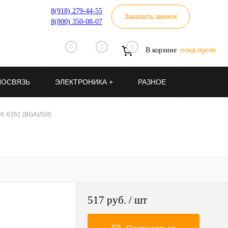
8(918) 279-44-55
Заказать звонок
8(800) 350-08-07
0
0
0
пока пусто
В корзине
ИОСВЯЗЬ
ЭЛЕКТРОНИКА +
РАЗНОЕ
K-6351 (BGA)/500
517 руб.
/ шт