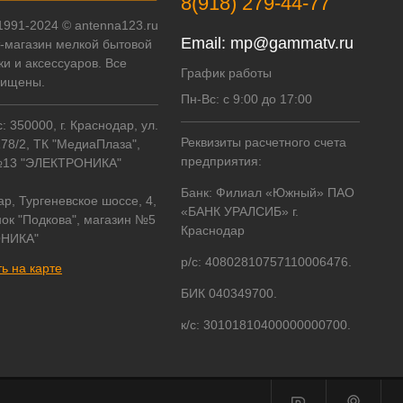
8(918) 279-44-77
 1991-2024 © antenna123.ru
Email:
mp@gammatv.ru
т-магазин мелкой бытовой
ки и аксессуаров. Все
График работы
щищены.
Пн-Вс: с 9:00 до 17:00
 350000, г. Краснодар, ул.
Реквизиты расчетного счета
178/2, ТК "МедиаПлаза",
предприятия:
№13 "ЭЛЕКТРОНИКА"
Банк: Филиал «Южный» ПАО
ар, Тургеневское шоссе, 4,
«БАНК УРАЛСИБ» г.
ок "Подкова", магазин №5
Краснодар
НИКА"
р/с: 40802810757110006476.
ь на карте
БИК 040349700.
к/с: 30101810400000000700.