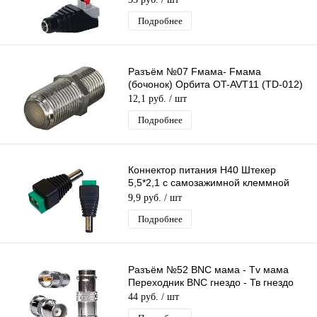
Подробнее
Разъём №07 Fмама- Fмама
(бочонок) Орбита OT-AVT11 (TD-012)
12,1 руб.
/ шт
Подробнее
Коннектор питания H40 Штекер
5,5*2,1 с самозажимной клеммной
колодкой, разъем, штекер питания
9,9 руб.
/ шт
Подробнее
Разъём №52 BNC мама - Tv мама
Переходник BNC гнездо - Тв гнездо
44 руб.
/ шт