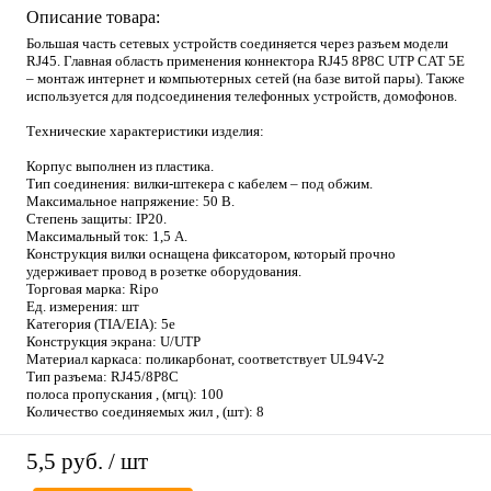
Описание товара:
Большая часть сетевых устройств соединяется через разъем модели
RJ45. Главная область применения коннектора RJ45 8P8C UTP CAT 5E
– монтаж интернет и компьютерных сетей (на базе витой пары). Также
используется для подсоединения телефонных устройств, домофонов.
Технические характеристики изделия:
Корпус выполнен из пластика.
Тип соединения: вилки-штекера с кабелем – под обжим.
Максимальное напряжение: 50 В.
Степень защиты: IP20.
Максимальный ток: 1,5 А.
Конструкция вилки оснащена фиксатором, который прочно
удерживает провод в розетке оборудования.
Торговая марка: Ripo
Ед. измерения: шт
Категория (TIA/EIA): 5e
Конструкция экрана: U/UTP
Материал каркаса: поликарбонат, соответствует UL94V-2
Тип разъема: RJ45/8P8C
полоса пропускания , (мгц): 100
Количество соединяемых жил , (шт): 8
5,5 руб.
/ шт