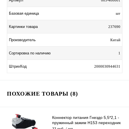
Артикул
003-400001
Базовая единица
шт
Картинки товара
237690
Производитель
Китай
Сортировка по наличию
1
ШтрихКод
2000030944631
ПОХОЖИЕ ТОВАРЫ (8)
Коннектор питания Гнездо 5,5*2,1 -
пружинный зажим H153 переходник
разъем мама DC 2.1х5.5
33 руб.
/ шт