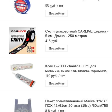
55 руб.
/ шт
Подробнее
Скотч упаковочный CARLIVE ширина -
5 см, Длина - 250 метров
418 руб.
Подробнее
Клей B-7000 Zhanlida 50ml для
металла, пластика, стекла, керамики,
дерева, кожи, резины
110 руб.
/ шт
Подробнее
Пакет полиэтиленовый Майка "BWB "
ПОХ 42х61см 20 мкм (15гр) /50шт/750
шт*меш, 1ШТ.
8,8 руб.
/ шт