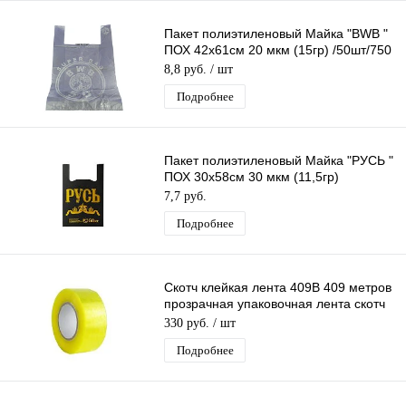
Пакет полиэтиленовый Майка "BWB "
ПОХ 42х61см 20 мкм (15гр) /50шт/750
шт*меш, 1ШТ.
8,8 руб.
/ шт
Подробнее
Пакет полиэтиленовый Майка "РУСЬ "
ПОХ 30х58см 30 мкм (11,5гр)
/50шт/750 шт*меш, 1ШТ.
7,7 руб.
Подробнее
Скотч клейкая лента 409B 409 метров
прозрачная упаковочная лента скотч
55мм х 409м
330 руб.
/ шт
Подробнее