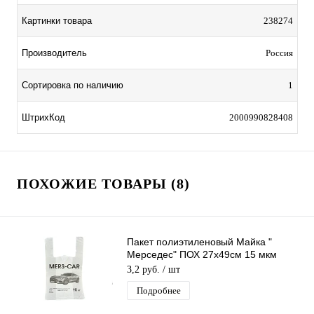
Картинки товара
238274
Производитель
Россия
Сортировка по наличию
1
ШтрихКод
2000990828408
ПОХОЖИЕ ТОВАРЫ (8)
Пакет полиэтиленовый Майка "
Мерседес" ПОХ 27х49см 15 мкм
(10гр) /100шт/1000 шт*меш
3,2 руб.
/ шт
Подробнее