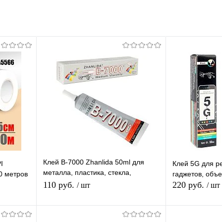
Клей B-7000 Zhanlida 50ml для
I
Клей 5G для р
металла, пластика, стекла,
50 метров
гаджетов, объ
керамики, дерева, кожи, резины
110 руб.
220 руб.
/ шт
/ шт
Подписаться