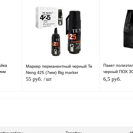
равнению
Купить в 1 клик
К сравнению
Купить в 1 
аличии
В избранное
Под заказ
В избранное
айка
Пакет полиэти
Маркер перманентный черный Te
мкм
черный ПОХ 30
Neng 425 (7мм) Big marker
, 1ШТ.
(6,8гр) 1ШТ
55 руб.
6,5 руб.
/ шт
В корзину
равнению
Купить в 1 клик
К сравнению
Купить в 1 
аличии
В избранное
В наличии
В избранное