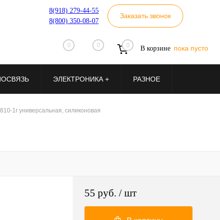
8(918) 279-44-55
Заказать звонок
8(800) 350-08-07
0
0
0
пока пусто
В корзине
ИОСВЯЗЬ
ЭЛЕКТРОНИКА +
РАЗНОЕ
810-1г универсальная, силиконовая
55 руб.
/ шт