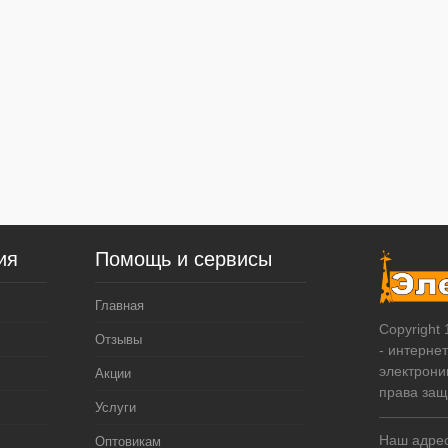
ия
Помощь и сервисы
Главная
Copyright
Отзывы
- интерне
электрони
Акции
права за
Услуги
Наш адрес:
Оптовикам