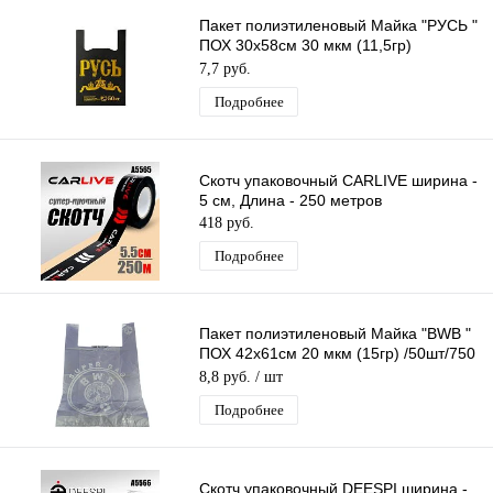
Пакет полиэтиленовый Майка "РУСЬ "
ПОХ 30х58см 30 мкм (11,5гр)
/50шт/750 шт*меш, 1ШТ.
7,7 руб.
Подробнее
Скотч упаковочный CARLIVE ширина -
5 см, Длина - 250 метров
418 руб.
Подробнее
Пакет полиэтиленовый Майка "BWB "
ПОХ 42х61см 20 мкм (15гр) /50шт/750
шт*меш, 1ШТ.
8,8 руб.
/ шт
Подробнее
Скотч упаковочный DEESPI ширина -