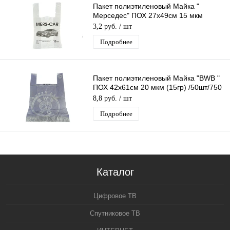
Пакет полиэтиленовый Майка "
Мерседес" ПОХ 27х49см 15 мкм
(10гр) /100шт/1000 шт*меш
3,2 руб.
/ шт
Подробнее
Пакет полиэтиленовый Майка "BWB "
ПОХ 42х61см 20 мкм (15гр) /50шт/750
шт*меш, 1ШТ.
8,8 руб.
/ шт
Подробнее
Каталог
Цифровое ТВ
Спутниковое ТВ