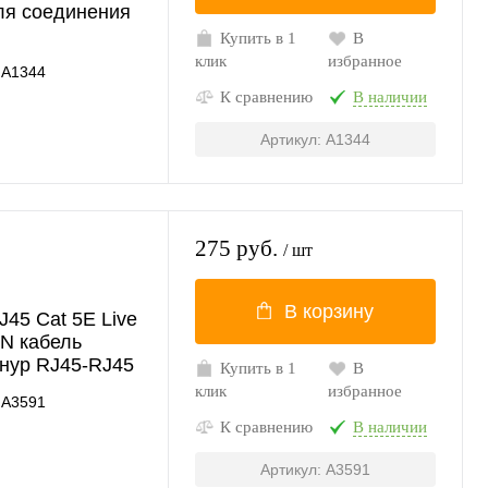
ля соединения
Купить в 1
В
клик
избранное
A1344
К сравнению
В наличии
Артикул: A1344
275 руб.
/ шт
В корзину
45 Cat 5E Live
AN кабель
нур RJ45-RJ45
Купить в 1
В
клик
избранное
A3591
К сравнению
В наличии
Артикул: A3591