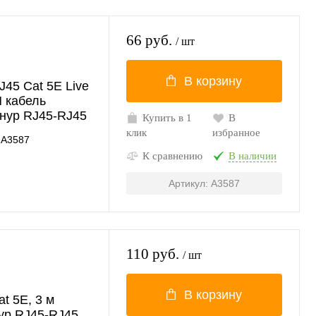
66 руб.
/ шт
В корзину
45 Cat 5E Live
N кабель
нур RJ45-RJ45
Купить в 1
В
клик
избранное
A3587
К сравнению
В наличии
Артикул: A3587
110 руб.
/ шт
В корзину
t 5E, 3 м
ур RJ45-RJ45