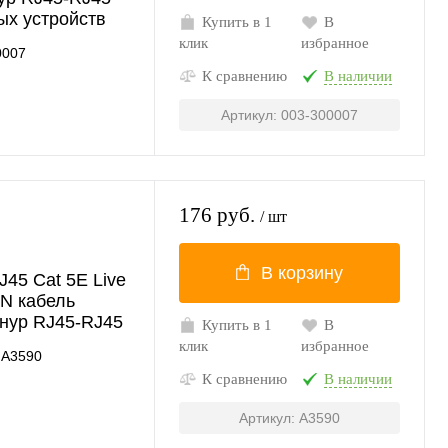
ых устройств
Купить в 1
В
клик
избранное
0007
К сравнению
В наличии
Артикул: 003-300007
176 руб.
/ шт
В корзину
45 Cat 5E Live
AN кабель
нур RJ45-RJ45
Купить в 1
В
клик
избранное
A3590
К сравнению
В наличии
Артикул: A3590