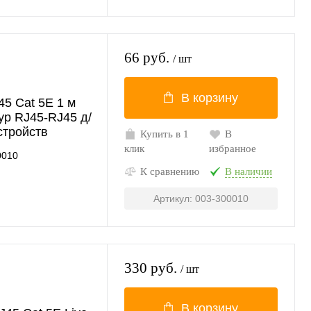
66 руб.
/ шт
В корзину
5 Cat 5E 1 м
ур RJ45-RJ45 д/
стройств
Купить в 1
В
клик
избранное
0010
К сравнению
В наличии
Артикул: 003-300010
330 руб.
/ шт
В корзину