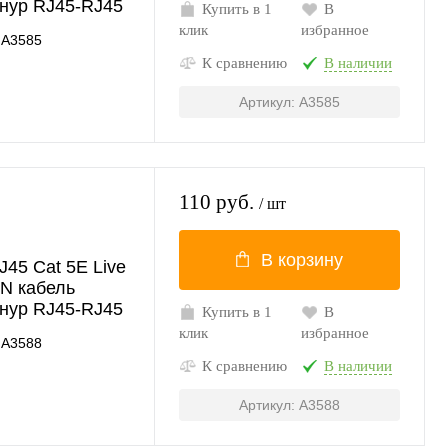
нур RJ45-RJ45
Купить в 1
В
клик
избранное
A3585
К сравнению
В наличии
Артикул: A3585
110 руб.
/ шт
В корзину
45 Cat 5E Live
AN кабель
нур RJ45-RJ45
Купить в 1
В
клик
избранное
A3588
К сравнению
В наличии
Артикул: A3588