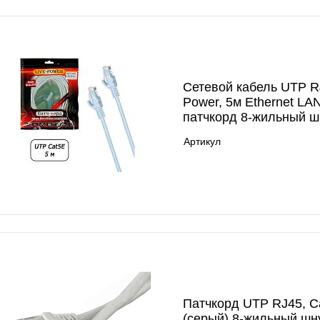
Сетевой кабель UTP RJ
Power, 5м Ethernet LA
патчкорд 8-жильный ш
Артикул
Патчкорд UTP RJ45, Ca
(серый) 8-жильный шн