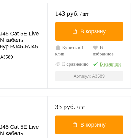
143 руб.
/ шт
В корзину
45 Cat 5E Live
AN кабель
нур RJ45-RJ45
Купить в 1
В
клик
избранное
A3589
К сравнению
В наличии
Артикул: A3589
33 руб.
/ шт
В корзину
45 Cat 5E Live
AN кабель