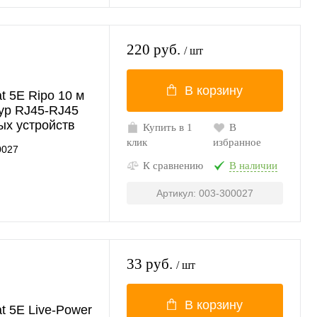
220 руб.
/ шт
В корзину
t 5E Ripo 10 м
ур RJ45-RJ45
ых устройств
Купить в 1
В
клик
избранное
0027
К сравнению
В наличии
Артикул: 003-300027
33 руб.
/ шт
В корзину
t 5E Live-Power