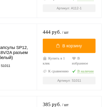
Артикул: A112-1
444 руб.
/ шт
В корзину
капсулы SP12,
18V/2A разъем
(белый)
Купить в 1
В
клик
избранное
S1011
К сравнению
В наличии
Артикул: S1011
385 руб.
/ шт