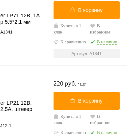
В корзину
er LP71 12В, 1A
р 5.5*2,1 мм
Купить в 1
В
A1341
клик
избранное
К сравнению
В наличии
Артикул: A1341
220 руб.
/ шт
В корзину
er LP21 12В,
/2,5A, штекер
Купить в 1
В
клик
избранное
A112-1
К сравнению
В наличии