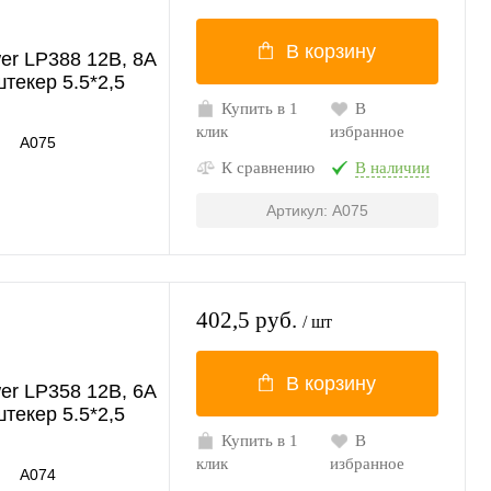
В корзину
er LP388 12В, 8A
штекер 5.5*2,5
Купить в 1
В
клик
избранное
A075
К сравнению
В наличии
Артикул: A075
402,5 руб.
/ шт
В корзину
er LP358 12В, 6A
штекер 5.5*2,5
Купить в 1
В
клик
избранное
A074