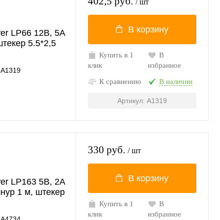
402,5 руб.
/ шт
В корзину
er LP66 12В, 5A
штекер 5.5*2,5
Купить в 1
В
клик
избранное
A1319
К сравнению
В наличии
Артикул: A1319
330 руб.
/ шт
В корзину
er LP163 5В, 2A
шнур 1 м, штекер
Купить в 1
В
клик
избранное
A4734