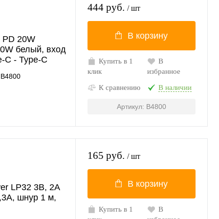
444 руб.
/ шт
В корзину
0 PD 20W
20W белый, вход
e-C - Type-C
Купить в 1
В
клик
избранное
B4800
К сравнению
В наличии
Артикул: B4800
165 руб.
/ шт
В корзину
er LP32 3В, 2A
,3A, шнур 1 м,
Купить в 1
В