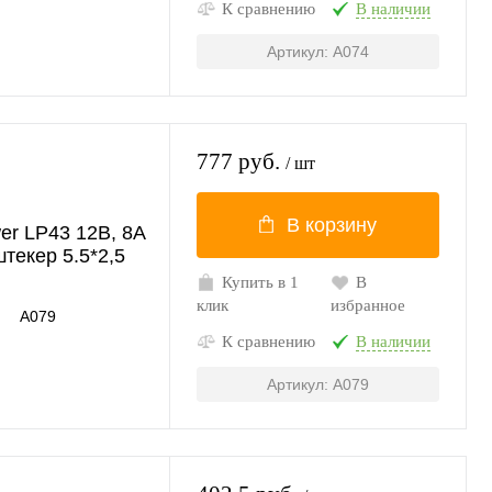
К сравнению
В наличии
Артикул: A074
777 руб.
/ шт
В корзину
er LP43 12В, 8A
штекер 5.5*2,5
Купить в 1
В
клик
избранное
A079
К сравнению
В наличии
Артикул: A079