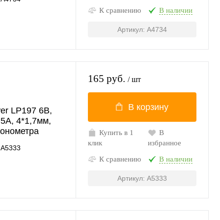
К сравнению
В наличии
Артикул: A4734
165 руб.
/ шт
В корзину
er LP197 6В,
5A, 4*1,7мм,
тонометра
Купить в 1
В
клик
избранное
A5333
К сравнению
В наличии
Артикул: A5333