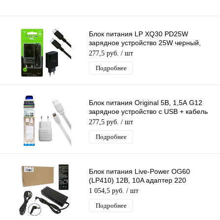
Блок питания LP XQ30 PD25W
зарядное устройство 25W черный,
вход Type-C, с кабелем Type-C - Type-
277,5 руб.
/ шт
C
Подробнее
Блок питания Original 5В, 1,5А G12
зарядное устройство с USB + кабель
Iphone 1 м белый
277,5 руб.
/ шт
Подробнее
Блок питания Live-Power OG60
(LP410) 12В, 10A адаптер 220
-12V/10A, шнур 1 м, штекер 5.5*2,5
1 054,5 руб.
/ шт
мм
Подробнее