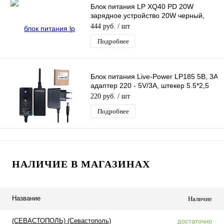
Блок питания LP XQ40 PD 20W
зарядное устройство 20W черный,
вход Type-C, с кабелем Type-C - Type-
444 руб.
/ шт
C
Подробнее
Блок питания Live-Power LP185 5В, 3A
адаптер 220 - 5V/3A, штекер 5.5*2,5
мм, длина 1,2м
220 руб.
/ шт
Подробнее
НАЛИЧИЕ В МАГАЗИНАХ
Название
Наличие
(СЕВАСТОПОЛЬ) (Севастополь)
достаточно