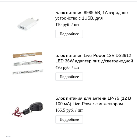
Блок питания 8989 5В, 1А зарядное
устройство с 1USB, для
планшета,телефона,плеера,GPS-
110 руб.
/ шт
навигатора
Подробнее
Блок питания Live-Power 12V DS3612
LED 36W адаптер пит. д/светодиодной
ленты Ультратонкий DC Ip20
495 руб.
/ шт
Подробнее
Блок питания для антенн LP-75 (12 В
100 мА) Live-Power с инжектором
питания, черный
166,5 руб.
/ шт
Подробнее