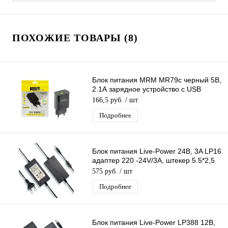
ПОХОЖИЕ ТОВАРЫ (8)
Блок питания MRM MR79c черный 5В,
2.1А зарядное устройство с USB
портом
166,5 руб.
/ шт
Подробнее
Блок питания Live-Power 24В, 3A LP16
адаптер 220 -24V/3A, штекер 5.5*2,5
мм
575 руб.
/ шт
Подробнее
Блок питания Live-Power LP388 12В,