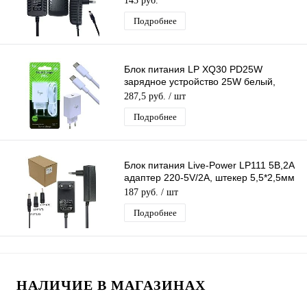
143 руб.
Подробнее
Блок питания LP XQ30 PD25W
зарядное устройство 25W белый,
вход Type-C, с кабелем Type-C - Type-
287,5 руб.
/ шт
C
Подробнее
Блок питания Live-Power LP111 5В,2А
адаптер 220-5V/2A, штекер 5,5*2,5мм
+2 насадки (4.0*1.7/3.5*1.3)
187 руб.
/ шт
Подробнее
НАЛИЧИЕ В МАГАЗИНАХ