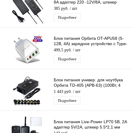
8A адаптер 220 -12V/8A, штекер
5.5*2,5 мм
385 руб.
/ шт
Подробнее
Блок питания Орбита OT-APU58 (5-
12В, 4А) зарядное устройство с Type-
C / 3USB (PD + QC3.0)
499,5 руб.
/ шт
Подробнее
Блок питания универ. для ноутбука
Орбита TD-405 (APB-63) (100Вт, 4
разъёма, ЗУ авто)/40
1 443 руб.
/ шт
Подробнее
Блок питания Live-Power LP70 5В, 2A
адаптер 5V/2A, штекер 5.5*2,1 мм