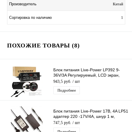
Производитель
Китай
Сортировка по наличию
1
ПОХОЖИЕ ТОВАРЫ (8)
Блок питания Live-Power LP392 9-
36V/3A Регулируемый, LCD экран,
штекер 5.5*2,5 мм
943,5 руб.
/ шт
Подробнее
Блок питания Live-Power 17В, 4A LP51
адаптер 220 -17V/4A, шнур 1 м,
штекер 5.5*2,5 мм
747,5 руб.
/ шт
Подробнее