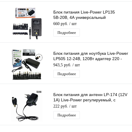
Блок питания Live-Power LP135
5В-20В, 4А универсальный
регулируемый 220 - 5V-20V/4A, 8
660 руб.
/ шт
насадок
Подробнее
Блок питания для ноутбука Live-Power
LP505 12-24В, 120Вт адаптер 220 -
12V-24V/120W, + 14 насадок
943,5 руб.
/ шт
Подробнее
Блок питания для антенн LP-174 (12V
1A) Live-Power регулируемый, с
инжектором питания, c F- разъёмом
222 руб.
/ шт
Подробнее