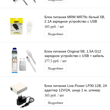
Блок питания MRM MR79c белый 5В,
2.1А зарядное устройство с USB
портом
165 руб.
/ шт
Подробнее
Блок питания Original 5В, 1,5А G12
зарядное устройство с USB + кабель
Iphone 1 м белый
277,5 руб.
/ шт
Подробнее
Блок питания Live-Power LP30 12В, 2A
адаптер 12V/2A, шнур 1 м, штекер
5.5*2,5 мм
165 руб.
/ шт
Подробнее