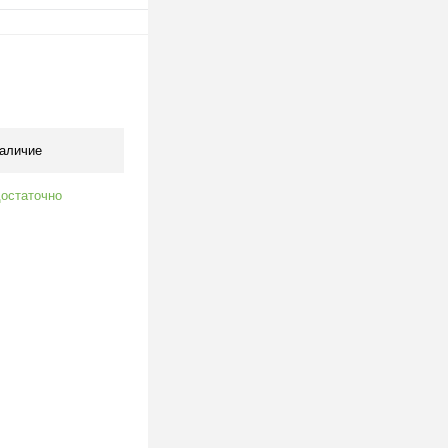
одписаться
клик
К сравнению
Под заказ
аличие
остаточно