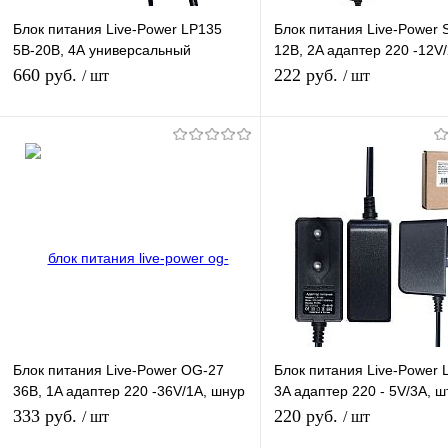
Блок питания Live-Power LP135
Блок питания Live-Power 
5В-20В, 4А универсальный
12В, 2A адаптер 220 -12V
регулируемый 220 - 5V-20V/4A, 8
1,2 м, штекер 5.5*2,5 мм
660 руб.
222 руб.
/ шт
/ шт
насадок
В корзину
В корзину
Купить в 1 клик
К сравнению
Купить в 1 клик
К с
В избранное
В наличии
В избранное
В н
Блок питания Live-Power OG-27
Блок питания Live-Power 
36В, 1A адаптер 220 -36V/1A, шнур
3A адаптер 220 - 5V/3A, ш
1 м, штекер 5.5*2,5 мм
5.5*2,5 мм, длина 1,2м
333 руб.
220 руб.
/ шт
/ шт