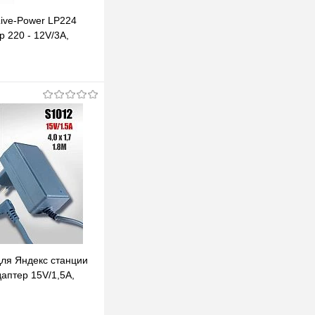
Live-Power LP224
р 220 - 12V/3A,
ер 5.5*2,5 мм
В корзину
клик
К сравнению
В наличии
для Яндекс станции
аптер 15V/1,5A,
, кабель 1,8м