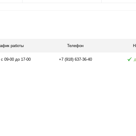
В корзину
П
равнению
Купить в 1 клик
К сравнению
Купить в 1 
аличии
В избранное
В наличии
В избранное
рафик работы
Телефон
Н
 с 09-00 до 17-00
+7 (918) 637-36-40
д