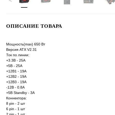
ОПИСАНИЕ ТОВАРА
Мощность(max) 650 Вт
Версия ATX V2.31
Ток по линии:
+3.3В - 25А
+5В - 25А
+12В1 - 19А
+12В2 - 19А
+12B3 - 19A
-12В - 0.8А
+5В Standby - 3А
Коннектора:
8 pin - 2 шт
6 pin - 1 шт
2 pin - 1 шт