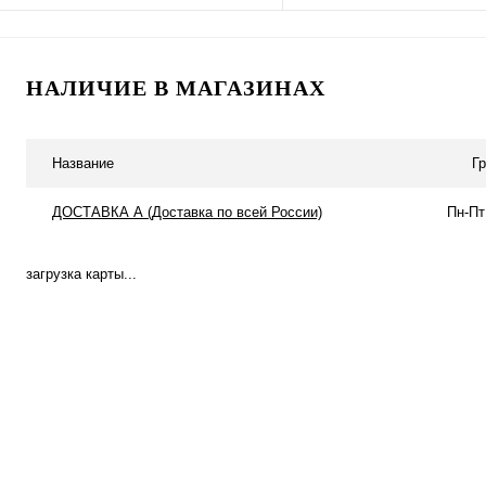
Подписаться
В корзину
НАЛИЧИЕ В МАГАЗИНАХ
Купить в 1 клик
К сравнению
Купить в 1 клик
К с
В избранное
Под заказ
В избранное
В н
Название
Г
ДОСТАВКА А (Доставка по всей России)
Пн-Пт
загрузка карты...