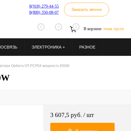
8(918) 279-44-55
Заказать звонок
8(800) 350-08-07
0
0
0
пока пусто
В корзине
ИОСВЯЗЬ
ЭЛЕКТРОНИКА +
РАЗНОЕ
ьютера Орбита OT-PCP04 мощность 650W
50W
3 607,5 руб.
/ шт