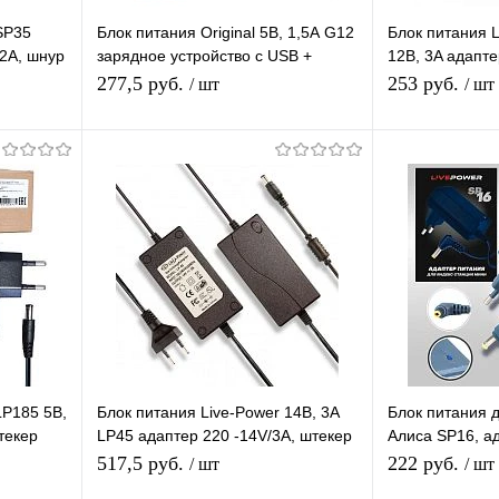
SP35
Блок питания Original 5В, 1,5А G12
Блок питания 
/2A, шнур
зарядное устройство с USB +
12В, 3A адапте
кабель Iphone 1 м белый
шнур 1 м, штек
277,5 руб.
253 руб.
/ шт
/ шт
В корзину
равнению
Купить в 1 клик
К сравнению
Купить в 1 
аличии
В избранное
В наличии
В избранное
LP185 5В,
Блок питания Live-Power 14В, 3A
Блок питания 
текер
LP45 адаптер 220 -14V/3A, штекер
Алиса SP16, ад
5.5*2,5 мм
разъем 4,0*1,7
517,5 руб.
222 руб.
/ шт
/ шт
(голубой)