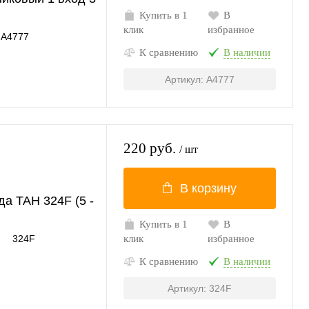
Купить в 1
В
клик
избранное
A4777
К сравнению
В наличии
Артикул: A4777
220 руб.
/ шт
В корзину
да TAH 324F (5 -
Купить в 1
В
324F
клик
избранное
К сравнению
В наличии
Артикул: 324F