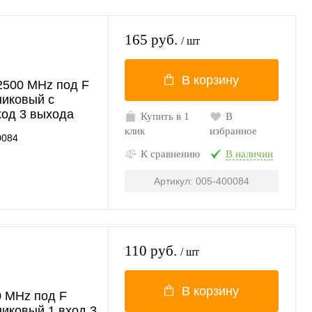
165 руб.
/ шт
В корзину
2500 MHz под F
никовый с
ход 3 выхода
Купить в 1
В
клик
избранное
0084
К сравнению
В наличии
Артикул: 005-400084
110 руб.
/ шт
В корзину
0 MHz под F
иковый 1 вход 3