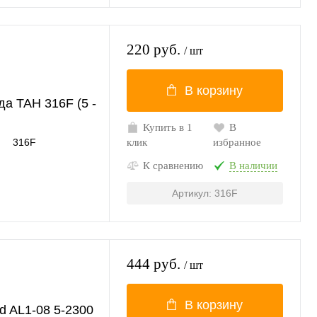
220 руб.
/ шт
В корзину
да TAH 316F (5 -
Купить в 1
В
316F
клик
избранное
К сравнению
В наличии
Артикул: 316F
444 руб.
/ шт
В корзину
d AL1-08 5-2300