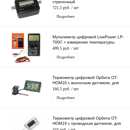
стрелочный
721,5 руб.
/ шт
Подробнее
Мультиметр цифровой LivePower LP-
700C + измерение температуры,
Профессиональный Тестер
499,5 руб.
/ шт
Подробнее
Термометр цифровой Орбита OT-
HOM10 с выносным датчиком, для
улицы, морозильника, ванны, сауны,
166,5 руб.
/ шт
почвы
Подробнее
Термометр цифровой Орбита OT-
HOM19 с проводным датчиком, для
улицы, дома, почвы
444 руб.
/ шт