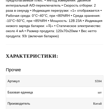
предполагаемый плюс. • Метод измерения: двойной
интегральный A/D-переключатель • Скорость отборки: 2
раза в секунду • Индикация перегрузки: «1» отображается •
Рабочая среда: 0°C~40°C, при <80%RH • Среда хранения:
-10°C~50°C, при <85%RH • Мощность: 12В 23А • Индикация
низкого заряда батареи: «马» • Статическое электричество:
около 4 мА • Размер продукта: 120x70x20мм • Вес нетто
продукта: 93г (включая батарею)
ХАРАКТЕРИСТИКИ:
Прочие
Артикул
S594
Базовая единица
шт
Производитель
Китай