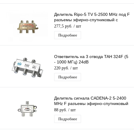
Делитель Ripo-5 TV 5-2500 MHz под F
разъемы эфирно-спутниковый с
проходом питания 1 вход 5 выходов
277,5 руб.
/ шт
Подробнее
Ответвитель на 3 отвода TAH 324F (5
- 1000 МГц) 24dB
220 руб.
/ шт
Подробнее
Делитель сигнала CADENA-2 5-2400
MHz F разъемы эфирно-спутниковый
без прохода питания 1 вх 2 вых
88 руб.
/ шт
Подробнее