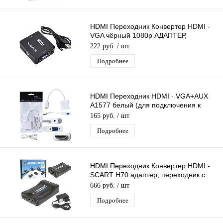
HDMI Переходник Конвертер HDMI -
VGA чёрный 1080p АДАПТЕР,
КОНВЕРТЕР, ПРЕОБРАЗОВАТЕЛЬ,
222 руб.
/ шт
питание USB
Подробнее
HDMI Переходник HDMI - VGA+AUX
А1577 белый (для подключения к
монитору или проектору)
165 руб.
/ шт
Подробнее
HDMI Переходник Конвертер HDMI -
SCART H70 адаптер, переходник с
источника HDMI на SCART 1080p
666 руб.
/ шт
Подробнее