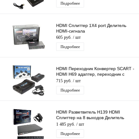
Подробнее
HDMI Сплиттер 1Х4 port Делитель
HDMI-сигнала
605 руб.
/ шт
Подробнее
HDMI Переходник Конвертер SCART -
HDMI H69 адаптер, переходник с
источника SCART на HDMI 1080p
715 руб.
/ шт
Подробнее
HDMI Разветвитель H139 HDMI
Сплиттер на 8 выходов Делитель
HDMI-сигнала 1 вход - 8 выходов
1 485 руб.
/ шт
Подробнее