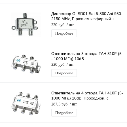
Диплексор GI SD01 Sat 5-860 Ant 950-
2150 MHz, F разъемы эфирный +
спутниковый с проходом питания 2х1
220 руб.
/ шт
Подробнее
Ответвитель на 3 отвода TAH 310F (5
- 1000 МГц) 10dB
220 руб.
/ шт
Подробнее
Ответвитель на 4 отвода TAH 410F (5-
1000 МГц) 10dB, Проходной, с
ответвлением на 4 выхода по 10 дБ
287,5 руб.
/ шт
Подробнее