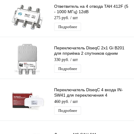
Ответвитель на 4 отвода TAH 412F (5
- 1000 МГц) 12dB
275 руб.
/ шт
Подробнее
Переключатель DiseqC 2х1 Gi B201
для пприёма 2 спутников одним
ресивером (приставкой )с кожухом
330 руб.
/ шт
Подробнее
Переключатель DiseqC 4 входа IN-
SW41 для переключения 4
конвертеров одним ресивером
460 руб.
/ шт
(приставкой)
Подробнее