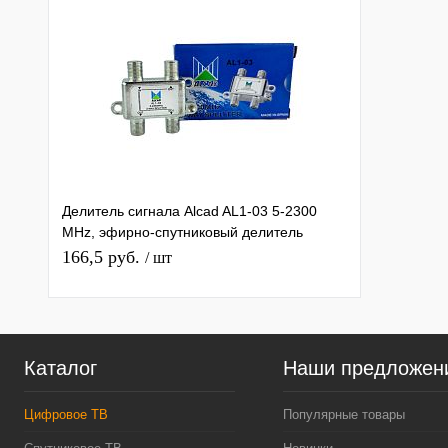
Делитель сигнала Alcad AL1-03 5-2300
MHz, эфирно-спутниковый делитель
сигнала тв на 3 F-выхода
166,5 руб.
/ шт
Каталог
Наши предложен
Цифровое ТВ
Популярные товары