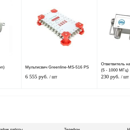
равнению
Купить в 1 клик
К сравнению
Купить в 1 
аличии
В избранное
В наличии
В избранное
Ответвитель н
on)
Мультисвич Greenline-MS-516 PS
(5 - 1000 МГц)
6 555 руб.
230 руб.
/ шт
/ шт
я
В корзину
равнению
Купить в 1 клик
К сравнению
Купить в 1 
 заказ
В избранное
В наличии
В избранное
рафик работы
Телефон
Н