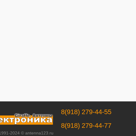
8(918) 279-44-55
8(918) 279-44-77
 1991-2024 © antenna123.ru