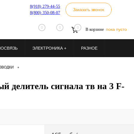
8(918) 279-44-55
Заказать звонок
8(800) 350-08-07
0
0
0
пока пусто
В корзине
ИОСВЯЗЬ
ЭЛЕКТРОНИКА +
РАЗНОЕ
•
ЗВОДКИ
й делитель сигнала тв на 3 F-