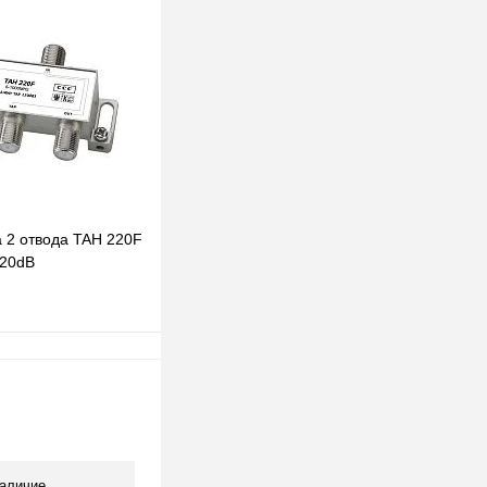
клик
К сравнению
В наличии
а 2 отвода TAH 220F
 20dB
В корзину
клик
К сравнению
В наличии
аличие