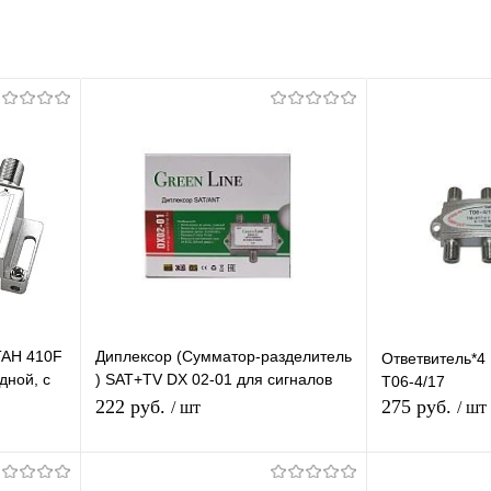
TAH 410F
Диплексор (Сумматор-разделитель
Ответвитель*4
дной, с
) SAT+TV DX 02-01 для сигналов
T06-4/17
 по 10
спутникового и эфирного ТВ
222 руб.
275 руб.
/ шт
/ шт
В корзину