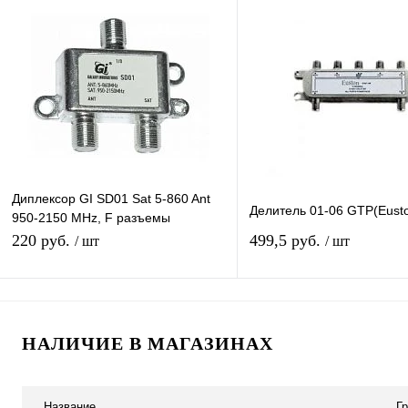
Купить в 1 клик
К сравнению
Купить в 1 клик
К с
В избранное
В наличии
В избранное
В н
Диплексор GI SD01 Sat 5-860 Ant
Делитель 01-06 GTP(Eust
950-2150 MHz, F разъемы
эфирный + спутниковый с
220 руб.
499,5 руб.
/ шт
/ шт
проходом питания 2х1
В корзину
Подписатьс
НАЛИЧИЕ В МАГАЗИНАХ
Купить в 1 клик
К сравнению
Купить в 1 клик
К с
В избранное
В наличии
В избранное
Под
Название
Г