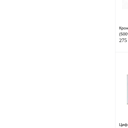
Крон
(500
275
К
клик
В
Циф