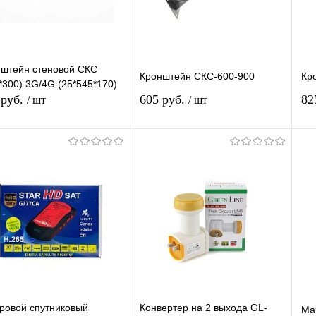
штейн стеновой СКС
Кронштейн СКС-600-900
Кр
*300) 3G/4G (25*545*170)
 руб.
605 руб.
82
/ шт
/ шт
В корзину
В корзину
упить в 1
К
Купить в 1
К
сравнению
клик
сравнению
кл
 избранное
В наличии
В избранное
В наличии
ровой спутниковый
Конвертер на 2 выхода GL-
Ма