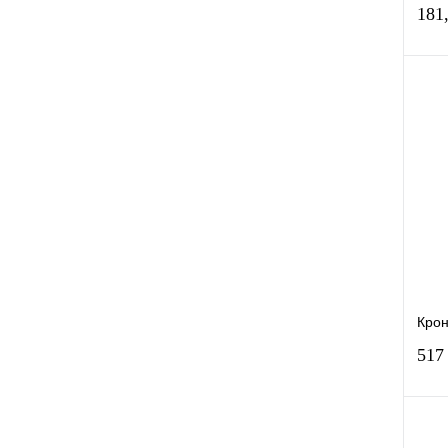
181
К
клик
В
Кро
517