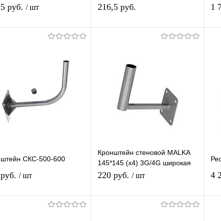
поляризаци универсальнй для
S2/
,5 руб.
216,5 руб.
1 
/ шт
МТС/Телекарта/Триколор
ка
75/HotBird
В корзину
В корзину
упить в 1
К
Купить в 1
К
сравнению
клик
сравнению
кл
 избранное
В наличии
В избранное
В наличии
Кронштейн стеновой MALKA
нштейн СКС-500-600
Ре
145*145 (х4) 3G/4G широкая
площадка
 руб.
220 руб.
4 
/ шт
/ шт
В корзину
В корзину