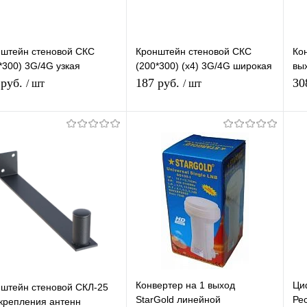
штейн стеновой СКС
Кронштейн стеновой СКС
Ко
*300) 3G/4G узкая
(200*300) (х4) 3G/4G широкая
вы
щадка
площадка
НТ
 руб.
187 руб.
30
/ шт
/ шт
по
В корзину
В корзину
упить в 1
К
Купить в 1
К
сравнению
клик
сравнению
кл
 избранное
В наличии
В избранное
В наличии
Конвертер на 1 выход
Ци
штейн стеновой СКЛ-25
StarGold линейной
Ре
крепления антенн