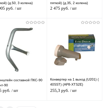
кой) (д.50, 3 колена)
пяткой) (д.35, 2 колена)
905 руб.
2 475 руб.
/ шт
/ шт
В корзину
В корзину
Купить в 1
К
Купить в 1
К
ик
сравнению
клик
сравнению
В избранное
В наличии
В избранное
В наличии
Конвертер на 1 выход (U201) (
онштейн составной ПКС-90
40SST) (AP8-XTS2E)
нт-90
линейной поляризации
5 руб.
255,3 руб.
/ шт
/ шт
универсальный
Подписаться
Подписаться