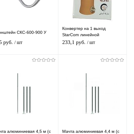
Конвертер на 1 выход
онштейн СКС-600-900 У
StarCom линейной
поляризации универсальный
5 руб.
233,1 руб.
/ шт
/ шт
для МТС/Телекарта/Триколор
75/НТВ 55
В корзину
В корзину
Купить в 1
К
Купить в 1
К
ик
сравнению
клик
сравнению
В избранное
В наличии
В избранное
В наличии
чта алюминиевая 4,5 м (с
Мачта алюминиевая 4,4 м (с