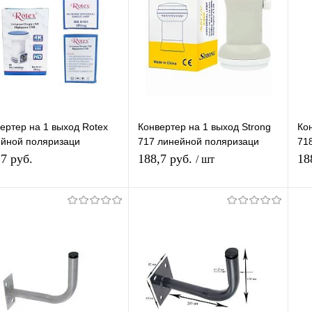
ертер на 1 выход Rotex
Конвертер на 1 выход Strong
Ко
йной поляризаци
717 линейной поляризаци
71
ерсальнй для МТС/
универсальный для МТС/
ун
,7 руб.
188,7 руб.
18
/ шт
карта/Триколор 75/
Телекарта/Триколор 75
Те
ird13
В корзину
В корзину
упить в 1
К
Купить в 1
К
сравнению
клик
сравнению
кл
 избранное
В наличии
В избранное
В наличии