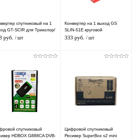
нвертер спутниковый на 1
Конвертер на 1 выход GS
ход GT-SCIR для Триколор/
SLIN-51E круговой
В-Плюс круговой
поляризации GeneralSatellite
8 руб.
333 руб.
/ шт
/ шт
ляризации
SINGL дляТриколор/НТВ-
Плюс
В корзину
В корзину
Купить в 1
К
Купить в 1
К
ик
сравнению
клик
сравнению
В избранное
В наличии
В избранное
В наличии
фровой спутниковый
Цифровой спутниковый
сивер HDBOX G888CA DVB-
Ресивер SuperBox s2 mini