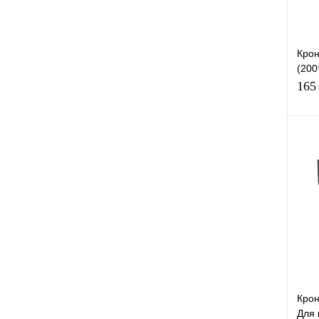
Крон
(200
пло
165
К
клик
В
Крон
Для 