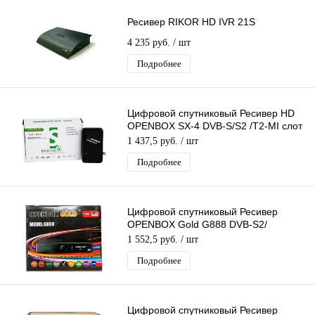
Ресивер RIKOR HD IVR 21S
4 235 руб.
/ шт
Подробнее
Цифровой спутниковый Ресивер HD
OPENBOX SX-4 DVB-S/S2 /T2-MI слот
для карты, USB поддержка 3G
1 437,5 руб.
/ шт
модема
Подробнее
Цифровой спутниковый Ресивер
OPENBOX Gold G888 DVB-S2/
IPTV/T2MI слот для карты, поддержка
1 552,5 руб.
/ шт
3G модема
Подробнее
Цифровой спутниковый Ресивер