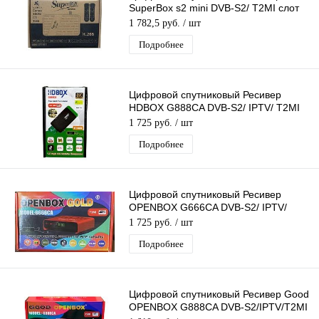
SuperBox s2 mini DVB-S2/ T2MI слот
для карты,поддержка 3G модема
1 782,5 руб.
/ шт
Подробнее
Цифровой спутниковый Ресивер
HDBOX G888CA DVB-S2/ IPTV/ T2MI
слот для карты, поддержка 3G
1 725 руб.
/ шт
модема
Подробнее
Цифровой спутниковый Ресивер
OPENBOX G666CA DVB-S2/ IPTV/
T2MI слот для карты, поддержка 3G
1 725 руб.
/ шт
модема
Подробнее
Цифровой спутниковый Ресивер Good
OPENBOX G888CA DVB-S2/IPTV/T2MI