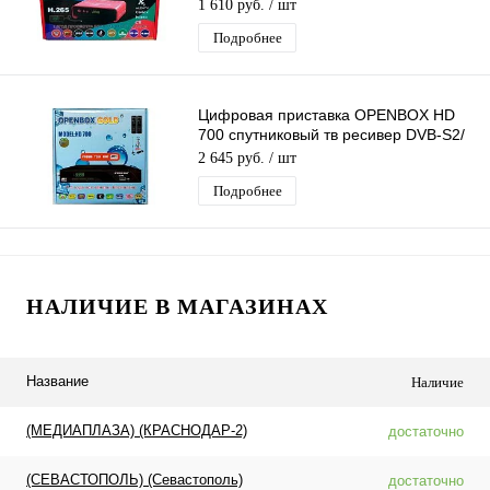
слот для карты,поддержка 3G модема
1 610 руб.
/ шт
Подробнее
Цифровая приставка OPENBOX HD
700 спутниковый тв ресивер DVB-S2/
IPTV, T2MI, CA, USB, 3G, GPRS
2 645 руб.
/ шт
Подробнее
НАЛИЧИЕ В МАГАЗИНАХ
Название
Наличие
(МЕДИАПЛАЗА) (КРАСНОДАР-2)
достаточно
(СЕВАСТОПОЛЬ) (Севастополь)
достаточно