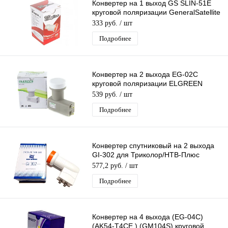
Конвертер на 1 выход GS SLIN-51E
круговой поляризации GeneralSatellite
SINGL дляТриколор/НТВ-Плюс
333 руб.
/ шт
Подробнее
Конвертер на 2 выхода EG-02C
круговой поляризации ELGREEN
TWIN дляТриколор/НТВ-Плюс
539 руб.
/ шт
Подробнее
Конвертер спутниковый на 2 выхода
GI-302 для Триколор/НТВ-Плюс
круговой поляризации Galaxy
577,2 руб.
/ шт
Innovatio
Подробнее
Конвертер на 4 выхода (EG-04C)
(AK54-T4CE ) (GM104S) круговой