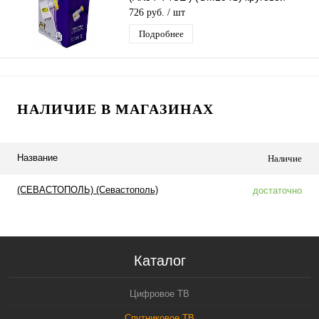
поляризации QUAD дляТриколор/НТВ
726 руб.
/ шт
Подробнее
НАЛИЧИЕ В МАГАЗИНАХ
Название
Наличие
(СЕВАСТОПОЛЬ) (Севастополь)
достаточно
Каталог
Цифровое ТВ
Спутниковое ТВ