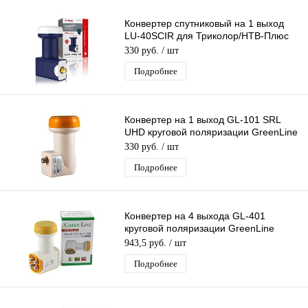
Конвертер спутниковый на 1 выход
LU-40SCIR для Триколор/НТВ-Плюс
круговой поляризации Lumax
330 руб.
/ шт
Подробнее
Конвертер на 1 выход GL-101 SRL
UHD круговой поляризации GreenLine
SINGL дляТриколор/НТВ-Плюс
330 руб.
/ шт
Подробнее
Конвертер на 4 выхода GL-401
круговой поляризации GreenLine
QUAD К+ 4 дляТриколор/НТВ-Плюс
943,5 руб.
/ шт
Подробнее