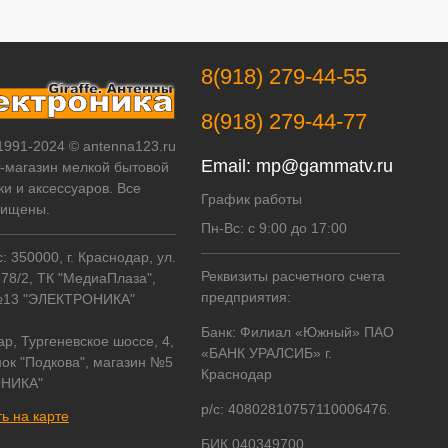
8(918) 279-44-55
8(918) 279-44-77
 1991-2024 © antenna123.ru
Email:
mp@gammatv.ru
т-магазин мелкой бытовой
ки и аксессуаров. Все
График работы
щищены.
Пн-Вс: с 9:00 до 17:00
 350000, г. Краснодар, ул.
Реквизиты расчетного счета
178/2, ТК "МедиаПлаза",
предприятия:
№13 "ЭЛЕКТРОНИКА"
Банк: Филиал «Южный» ПАО
ар, Тургеневское шоссе, 4,
«БАНК УРАЛСИБ» г.
ок "Подкова", магазин №5
Краснодар
НИКА"
р/с: 40802810757110006476.
ь на карте
БИК 040349700.