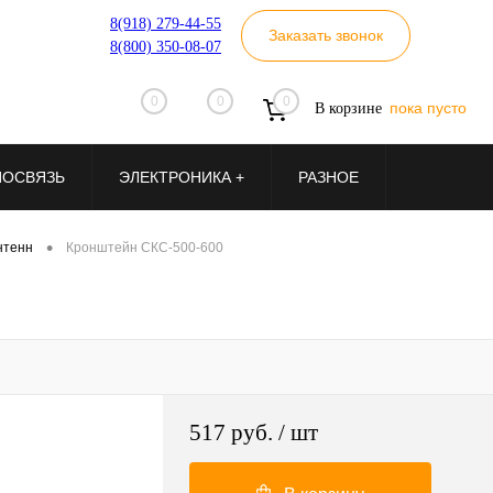
8(918) 279-44-55
Заказать звонок
8(800) 350-08-07
0
0
0
пока пусто
В корзине
ИОСВЯЗЬ
ЭЛЕКТРОНИКА +
РАЗНОЕ
•
нтенн
Кронштейн СКС-500-600
517 руб.
/ шт