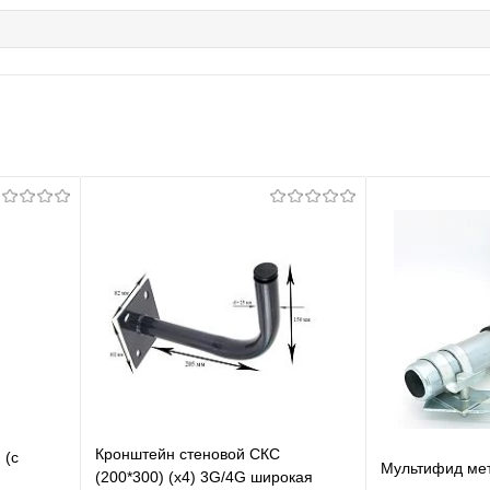
Кронштейн стеновой СКС
 (с
Мультифид мет
(200*300) (х4) 3G/4G широкая