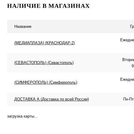
НАЛИЧИЕ В МАГАЗИНАХ
Купить в 1 клик
К сравнению
Купить в 1 клик
К с
В избранное
В наличии
В избранное
В н
Название
Г
Ежеднев
(МЕДИАПЛАЗА) (КРАСНОДАР-2)
Вторн
(СЕВАСТОПОЛЬ) (Севастополь)
9
Ежеднев
(СИМФЕРОПОЛЬ) (Симферополь)
ДОСТАВКА А (Доставка по всей России)
Пн-Пт
загрузка карты...