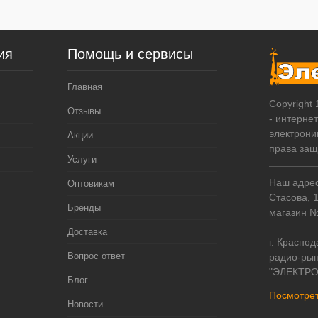
ия
Помощь и сервисы
Главная
Copyright
Отзывы
- интерне
электрони
Акции
права за
Услуги
Наш адрес:
Оптовикам
Стасова, 
Бренды
магазин 
Доставка
г. Краснод
Вопрос ответ
радио-рын
"ЭЛЕКТРО
Блог
Посмотрет
Новости