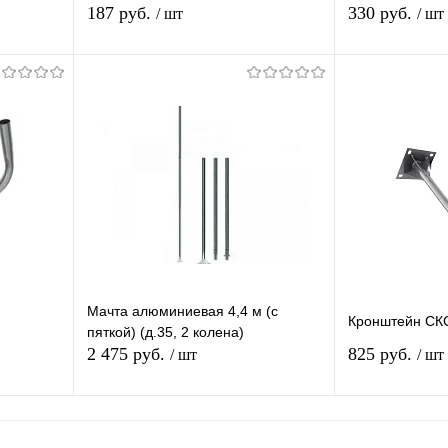
площадка
187 руб.
330 руб.
/ шт
/ шт
В корзину
П
равнению
Купить в 1 клик
К сравнению
Купить в 1 
аличии
В избранное
В наличии
В избранное
Мачта алюминиевая 4,4 м (с
Кронштейн СКС
пяткой) (д.35, 2 колена)
2 475 руб.
825 руб.
/ шт
/ шт
В корзину