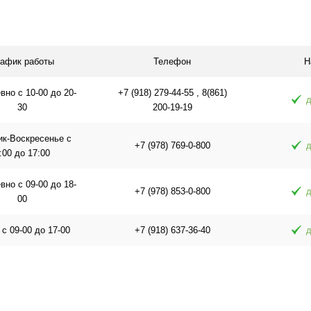
равнению
Купить в 1 клик
К сравнению
Купить в 1 
аличии
В избранное
В наличии
В избранное
рафик работы
Телефон
Н
но с 10-00 до 20-
+7 (918) 279-44-55 , 8(861)
д
30
200-19-19
ик-Воскресенье с
+7 (978) 769-0-800
д
:00 до 17:00
но с 09-00 до 18-
+7 (978) 853-0-800
д
00
 с 09-00 до 17-00
+7 (918) 637-36-40
д