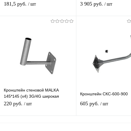
181,5 руб.
3 905 руб.
/ шт
/ шт
В корзину
В корзину
Купить в 1 клик
К сравнению
Купить в 1 клик
К с
В избранное
В наличии
В избранное
В н
Кронштейн стеновой MALKA
Кронштейн СКС-600-900
145*145 (х4) 3G/4G широкая
площадка
220 руб.
605 руб.
/ шт
/ шт
В корзину
В корзину