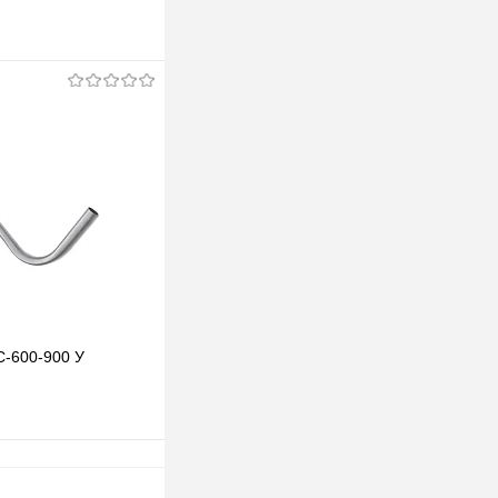
одписаться
клик
К сравнению
Под заказ
-600-900 У
В корзину