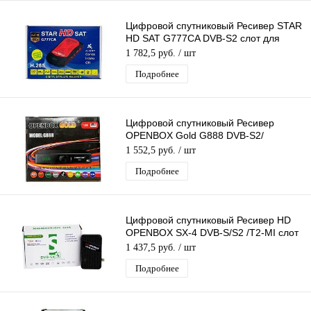
Цифровой спутниковый Ресивер STAR
HD SAT G777CA DVB-S2 слот для
карты, USB поддержка 3G модема
1 782,5 руб.
/ шт
Подробнее
Цифровой спутниковый Ресивер
OPENBOX Gold G888 DVB-S2/
IPTV/T2MI слот для карты, поддержка
1 552,5 руб.
/ шт
3G модема
Подробнее
Цифровой спутниковый Ресивер HD
OPENBOX SX-4 DVB-S/S2 /T2-MI слот
для карты, USB поддержка 3G
1 437,5 руб.
/ шт
модема
Подробнее