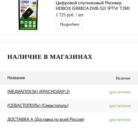
Цифровой спутниковый Ресивер
HDBOX G888CA DVB-S2/ IPTV/ T2MI
слот для карты, поддержка 3G
1 725 руб.
/ шт
модема
Подробнее
НАЛИЧИЕ В МАГАЗИНАХ
Название
Наличие
(МЕДИАПЛАЗА) (КРАСНОДАР-2)
достаточно
(СЕВАСТОПОЛЬ) (Севастополь)
достаточно
ДОСТАВКА А (Доставка по всей России)
достаточно