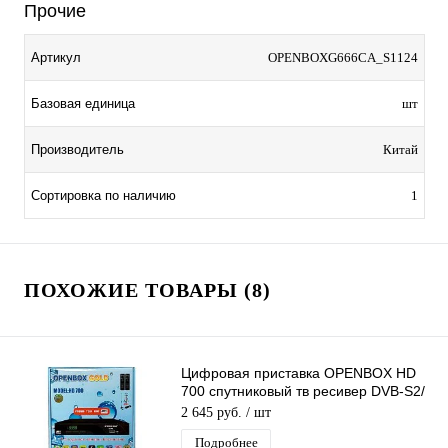
Прочие
Артикул
OPENBOXG666CA_S1124
Базовая единица
шт
Производитель
Китай
Сортировка по наличию
1
ПОХОЖИЕ ТОВАРЫ (8)
Цифровая приставка OPENBOX HD
700 спутниковый тв ресивер DVB-S2/
IPTV, T2MI, CA, USB, 3G, GPRS
2 645 руб.
/ шт
Подробнее