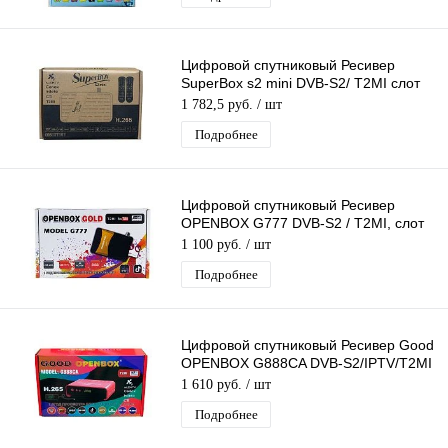
Цифровой спутниковый Ресивер
SuperBox s2 mini DVB-S2/ T2MI слот
для карты,поддержка 3G модема
1 782,5 руб.
/ шт
Подробнее
Цифровой спутниковый Ресивер
OPENBOX G777 DVB-S2 / T2MI, слот
для карты, USB поддержка 3G
1 100 руб.
/ шт
модема
Подробнее
Цифровой спутниковый Ресивер Good
OPENBOX G888CA DVB-S2/IPTV/T2MI
слот для карты,поддержка 3G модема
1 610 руб.
/ шт
Подробнее