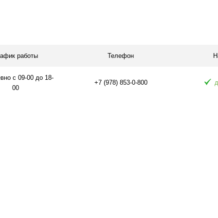
Подписаться
П
равнению
Купить в 1 клик
К сравнению
Купить в 1 
аличии
В избранное
Под заказ
В избранное
рафик работы
Телефон
Н
но с 09-00 до 18-
+7 (978) 853-0-800
д
00