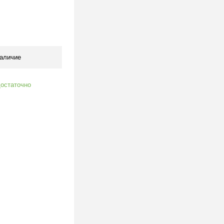
одписаться
клик
К сравнению
Под заказ
аличие
остаточно