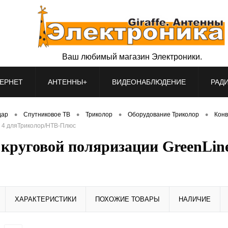
Ваш любимый магазин Электроники.
ЕРНЕТ
АНТЕННЫ+
ВИДЕОНАБЛЮДЕНИЕ
РАД
•
•
•
•
дар
Спутниковое ТВ
Триколор
Оборудование Триколор
Конв
+ 4 дляТриколор/НТВ-Плюс
1 круговой поляризации GreenLi
ХАРАКТЕРИСТИКИ
ПОХОЖИЕ ТОВАРЫ
НАЛИЧИЕ