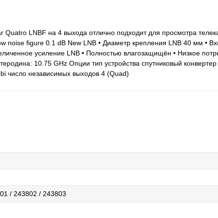
ar Quatro LNBF на 4 выхода отлично подходит для просмотра теле
ow noise figure 0.1 dB New LNB • Диаметр крепления LNB 40 мм • В
величенное усиление LNB • Полностью влагозащищён • Низкое потр
гетеродина: 10.75 GHz Опции тип устройства спутниковый конверте
dbi число независимых выходов 4 (Quad)
01 / 243802 / 243803