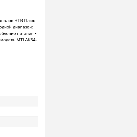
каналов НТВ Плюс
ходной диапазон:
ебление питания •
р модель MTI AK54-