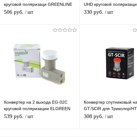
круговой поляризаци GREENLINE
UHD круговой поляризаци
TWIN для Триколор/НТВ-Плюс
GreenLine SINGL дляТрик
506 руб.
330 руб.
/ шт
/ шт
НТВ-Плюс
В корзину
В корзину
Купить в 1 клик
К сравнению
Купить в 1 клик
К с
В избранное
В наличии
В избранное
В н
Конвертер на 2 выхода EG-02C
Конвертер спутниковый на
круговой поляризации ELGREEN
GT-SCIR для Триколор/Н
TWIN дляТриколор/НТВ-Плюс
круговой поляризации
539 руб.
308 руб.
/ шт
/ шт