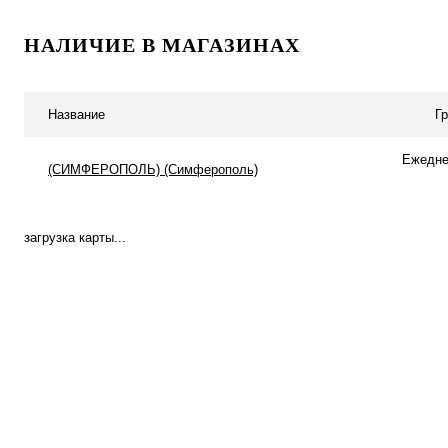
Подписаться
В корзину
НАЛИЧИЕ В МАГАЗИНАХ
Купить в 1 клик
К сравнению
Купить в 1 клик
К с
В избранное
Под заказ
В избранное
В н
Название
Г
Ежеднев
(СИМФЕРОПОЛЬ) (Симферополь)
загрузка карты...