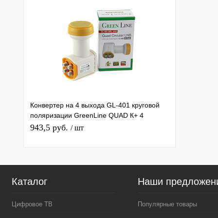
Конвертер на 4 выхода GL-401 круговой
поляризации GreenLine QUAD К+ 4
дляТриколор/НТВ-Плюс
943,5 руб.
/ шт
Каталог
Наши предложен
Цифровое ТВ
Популярные товары