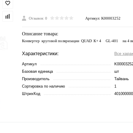
Отзывов: 0
Артикул:
K00003252
Описание товара:
Конвертер круговой поляризации QUAD К+ 4 GL-401 на 4 в
Характеристики:
Все хара
Артикул
K0000325
Базовая единица
шт
Производитель
Тайвань
Сортировка по наличию
1
ШтрихКод
401000000