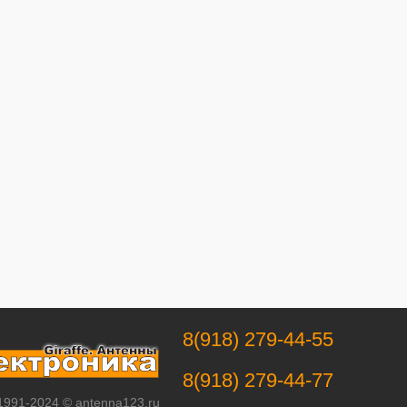
8(918) 279-44-55
8(918) 279-44-77
 1991-2024 © antenna123.ru