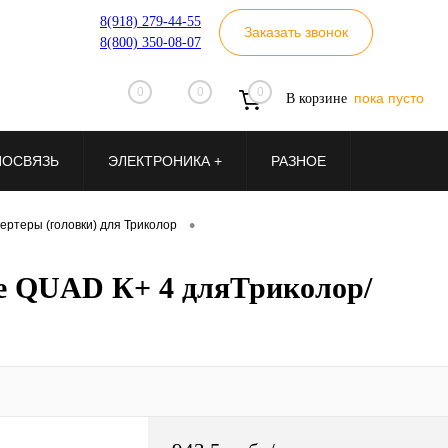
8(918) 279-44-55
Заказать звонок
8(800) 350-08-07
0
0
0
пока пусто
В корзине
ИОСВЯЗЬ
ЭЛЕКТРОНИКА +
РАЗНОЕ
•
ертеры (головки) для Триколор
ne QUAD К+ 4 дляТриколор/