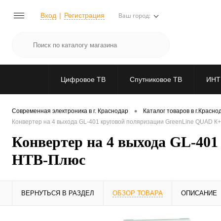
Вход
Регистрация
Ваш город:
Цифровое ТВ
Спутниковое ТВ
ИНТ
•
Современная электроника в г. Краснодар
Каталог товаров в г.Красно
Конвертер на 4 выхода GL-401 круговой поляризации GreenLine QUAD К
Конвертер на 4 выхода GL-40
НТВ-Плюс
ВЕРНУТЬСЯ В РАЗДЕЛ
ОБЗОР ТОВАРА
ОПИСАНИЕ