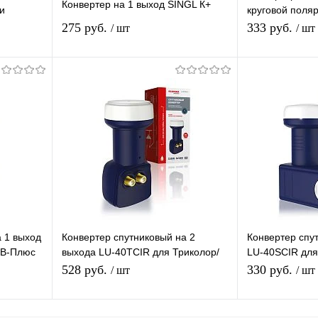
Конвертер на 1 выход SINGL К+
и
круговой поля
олор/
GeneralSatellit
275 руб.
333 руб.
/ шт
/ шт
дляТриколор/
Подписаться
равнению
Купить в 1 клик
К сравнению
Купить в 1 
аличии
В избранное
Под заказ
В избранное
 1 выход
Конвертер спутниковый на 2
Конвертер спу
ТВ-Плюс
выхода LU-40TCIR для Триколор/
LU-40SCIR для
НТВ-Плюс круговой поляризации
Плюс круговой
528 руб.
330 руб.
/ шт
/ шт
Lumax