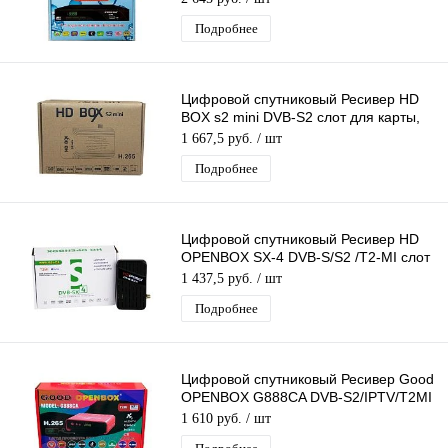
Подробнее
Цифровой спутниковый Ресивер HD
BOX s2 mini DVB-S2 слот для карты,
USB поддержка 3G модема
1 667,5 руб.
/ шт
Подробнее
Цифровой спутниковый Ресивер HD
OPENBOX SX-4 DVB-S/S2 /T2-MI слот
для карты, USB поддержка 3G
1 437,5 руб.
/ шт
модема
Подробнее
Цифровой спутниковый Ресивер Good
OPENBOX G888CA DVB-S2/IPTV/T2MI
слот для карты,поддержка 3G модема
1 610 руб.
/ шт