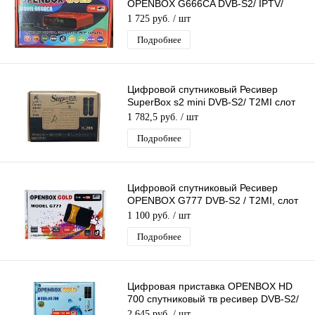
OPENBOX G666CA DVB-S2/ IPTV/
T2MI слот для карты, поддержка 3G
1 725 руб.
/ шт
модема
Подробнее
Цифровой спутниковый Ресивер
SuperBox s2 mini DVB-S2/ T2MI слот
для карты,поддержка 3G модема
1 782,5 руб.
/ шт
Подробнее
Цифровой спутниковый Ресивер
OPENBOX G777 DVB-S2 / T2MI, слот
для карты, USB поддержка 3G
1 100 руб.
/ шт
модема
Подробнее
Цифровая приставка OPENBOX HD
700 спутниковый тв ресивер DVB-S2/
IPTV, T2MI, CA, USB, 3G, GPRS
2 645 руб.
/ шт