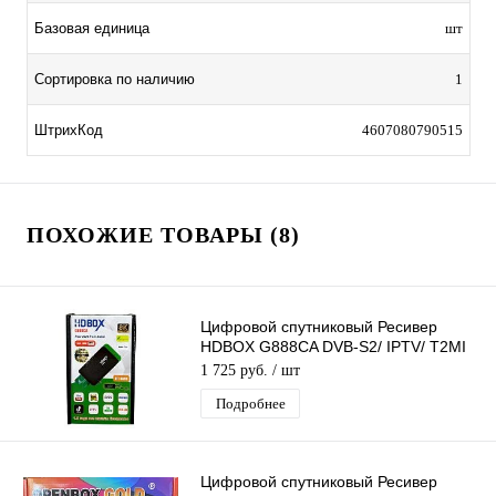
Базовая единица
шт
Сортировка по наличию
1
ШтрихКод
4607080790515
ПОХОЖИЕ ТОВАРЫ (8)
Цифровой спутниковый Ресивер
HDBOX G888CA DVB-S2/ IPTV/ T2MI
слот для карты, поддержка 3G
1 725 руб.
/ шт
модема
Подробнее
Цифровой спутниковый Ресивер