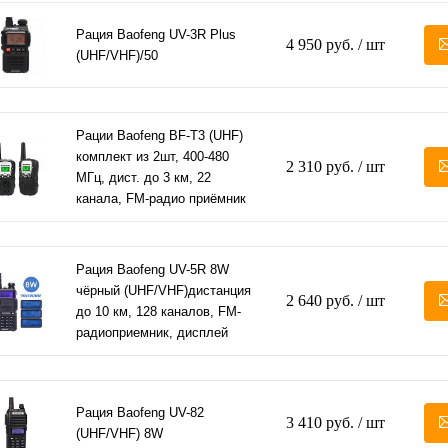
Рация Baofeng UV-3R Plus
4 950 руб.
/ шт
(UHF/VHF)/50
Рации Baofeng BF-T3 (UHF)
комплект из 2шт, 400-480
2 310 руб.
/ шт
МГц, дист. до 3 км, 22
канала, FM-радио приёмник
Рация Baofeng UV-5R 8W
чёрный (UHF/VHF)дистанция
2 640 руб.
/ шт
до 10 км, 128 каналов, FM-
радиоприемник, дисплей
Рация Baofeng UV-82
3 410 руб.
/ шт
(UHF/VHF) 8W