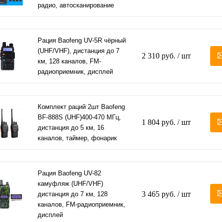
радио, автосканирование
Рация Baofeng UV-5R чёрный
(UHF/VHF), дистанция до 7
2 310 руб.
/ шт
км, 128 каналов, FM-
радиоприемник, дисплей
Комплект раций 2шт Baofeng
BF-888S (UHF)400-470 МГц,
1 804 руб.
/ шт
дистанция до 5 км, 16
каналов, таймер, фонарик
Рация Baofeng UV-82
камуфляж (UHF/VHF)
3 465 руб.
/ шт
дистанция до 7 км, 128
каналов, FM-радиоприемник,
дисплей