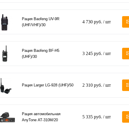
Рация Baofeng UV-9R
4 730 руб.
/ шт
(UHF/VHF)/30
Рация Baofeng BF-H5
3 245 руб.
/ шт
(UHF)/30
2 310 руб.
/ шт
Рация Larger LG-928 (UHF)/50
Рация автомобильная
5 335 руб.
/ шт
AnyTone АТ-310М/20