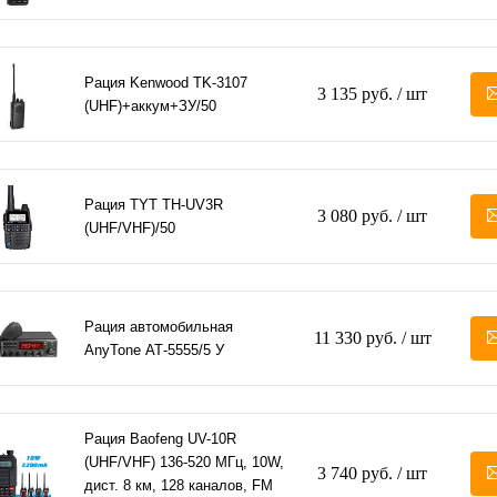
Рация Kenwood TK-3107
3 135 руб.
/ шт
(UHF)+аккум+ЗУ/50
Рация TYT TH-UV3R
3 080 руб.
/ шт
(UHF/VHF)/50
Рация автомобильная
11 330 руб.
/ шт
AnyTone АТ-5555/5 У
Рация Baofeng UV-10R
(UHF/VHF) 136-520 МГц, 10W,
3 740 руб.
/ шт
дист. 8 км, 128 каналов, FM