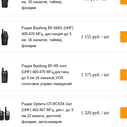
км, 16 каналов, таймер,
фонарик
Рация Baofeng BF-666S (UHF)
400-470 МГц, дистанция до 5
1 155 руб.
/ шт
км, 16 каналов, таймер,
фонарик
Рация Baofeng BF-R5 mini
(UHF) 400-470 МГц,дистанц
1 375 руб.
/ шт
до 5 км,16 каналов,VOX
голосовое управл передачей
Рации Орбита OT-RCK04 2шт
(UHF) 462-467 МГц, дист. до 3
1 320 руб.
/ шт
км,22 канала, дисплей,
фонарик, автосканиров