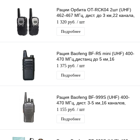
Рации Орбита OT-RCK04 2шт (UHF)
462-467 МГц, дист. до 3 км,22 канала,
дисплей, фонарик, автосканиров
1 320 руб.
/ шт
Подробнее
Рация Baofeng BF-R5 mini (UHF) 400-
470 МГц,дистанц до 5 км,16
каналов,VOX голосовое управл
1 375 руб.
/ шт
передачей
Подробнее
Рация Baofeng BF-999S (UHF) 400-
470 МГц, дист. 3-5 км,16 каналов,
таймер, фонарик, автосканирование
1 155 руб.
/ шт
Подробнее