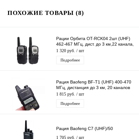
ПОХОЖИЕ ТОВАРЫ (8)
Рации Орбита OT-RCK04 2шт (UHF)
462-467 МГц, дист. до 3 км,22 канала,
дисплей, фонарик, автосканиров
1 320 руб.
/ шт
Подробнее
Рация Baofeng BF-T1 (UHF) 400-470
МГц, дистанция до 3 км, 20 каналов
Поддержка CTCSS/DCS кодов
1 815 руб.
/ шт
Подробнее
Рация Baofeng C7 (UHF)/50
1 705 руб.
/ шт