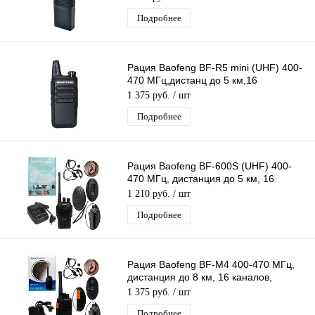
Подробнее
Рация Baofeng BF-R5 mini (UHF) 400-
470 МГц,дистанц до 5 км,16
каналов,VOX голосовое управл
1 375 руб.
/ шт
передачей
Подробнее
Рация Baofeng BF-600S (UHF) 400-
470 МГц, дистанция до 5 км, 16
каналов, таймер, фонарик
1 210 руб.
/ шт
Подробнее
Рация Baofeng BF-M4 400-470 МГц,
дистанция до 8 км, 16 каналов,
таймер, фонарик
1 375 руб.
/ шт
Подробнее