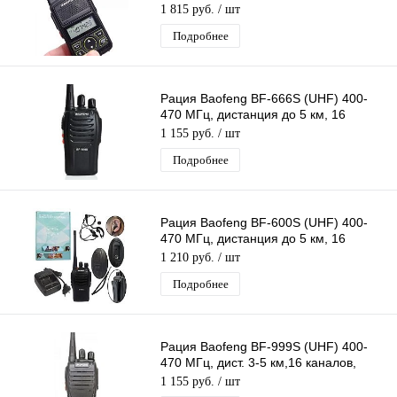
Поддержка CTCSS/DCS кодов
1 815 руб.
/ шт
Подробнее
Рация Baofeng BF-666S (UHF) 400-
470 МГц, дистанция до 5 км, 16
каналов, таймер, фонарик
1 155 руб.
/ шт
Подробнее
Рация Baofeng BF-600S (UHF) 400-
470 МГц, дистанция до 5 км, 16
каналов, таймер, фонарик
1 210 руб.
/ шт
Подробнее
Рация Baofeng BF-999S (UHF) 400-
470 МГц, дист. 3-5 км,16 каналов,
таймер, фонарик, автосканирование
1 155 руб.
/ шт