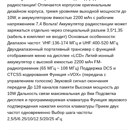
радиостанции! Отличается корпусом оригинальным
дизайном корпуса, тремя уровнями выходной мощности до
10W, и аккумулятором ёмкостью 2200 мАч с рабочим
напряжением 7,4 Вольта! Аккумулятор радиостанции может
заряжаться отдельно через специальный разъем 3,5*1,35
(кабель в комплект не входит) Основные особенности:
Диапазон частот: VHF:136-174 МГц и UHF:400-520 МГц
Двухдиапазонный портативный трансивер с функцией
отображения меню на дисплее «LCD» Литий-ионный
аккумулятор с высокой емкостью 2200 мАч FM-
радиоприемник (65 МГц ~ 108 МГц) Поддержка DCS и
CTCSS кодирования Функция «VOX» (передача с
управлением голосом) Звуковой сигнал окончания
передачи До 128 каналов памяти Высокая мощность до
10W Дальность связи максимальная до 8км Подсветка
дисплея и программируемая клавиатура Функция звукового
подтверждения нажатия кнопок клавиатуры Прием двух
частот одновременно Выбор шага частоты
2,5/5/6.25/10/12.5/20/25 кГц