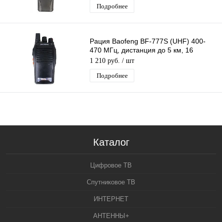
Подробнее
Рация Baofeng BF-777S (UHF) 400-
470 МГц, дистанция до 5 км, 16
каналов, таймер, фонарик
1 210 руб.
/ шт
Подробнее
Каталог
Цифровое ТВ
Спутниковое ТВ
ИНТЕРНЕТ
АНТЕННЫ+