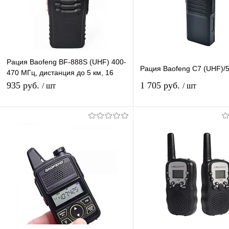
Рация Baofeng BF-888S (UHF) 400-
Рация Baofeng C7 (UHF)/
470 МГц, дистанция до 5 км, 16
каналов, таймер, фонарик
935 руб.
1 705 руб.
/ шт
/ шт
В корзину
Подписатьс
Купить в 1 клик
К сравнению
Купить в 1 клик
К с
В избранное
В наличии
В избранное
Под