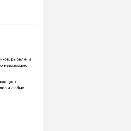
иков, рыбалки и
рую невозможно
окращает
алов и любых