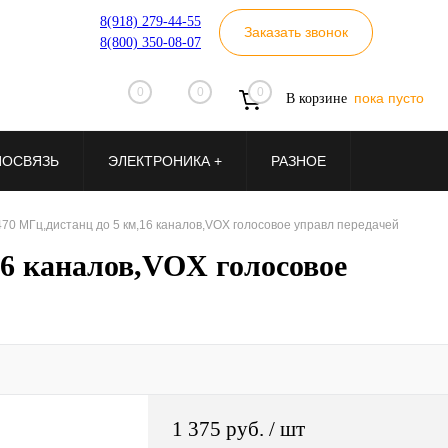
8(918) 279-44-55
Заказать звонок
8(800) 350-08-07
0
0
0
пока пусто
В корзине
ИОСВЯЗЬ
ЭЛЕКТРОНИКА +
РАЗНОЕ
470 МГц,дистанц до 5 км,16 каналов,VOX голосовое управл передачей
16 каналов,VOX голосовое
1 375 руб.
/ шт