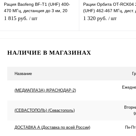
Рация Baofeng BF-T1 (UHF) 400-
Рации Орбита OT-RCK04 
470 МГц, дистанция до 3 км, 20
(UHF) 462-467 МГц, дист. 
каналов Поддержка CTCSS/DCS
км,22 канала, дисплей, ф
1 815 руб.
1 320 руб.
/ шт
/ шт
кодов
автосканиров
В корзину
В корзину
НАЛИЧИЕ В МАГАЗИНАХ
Купить в 1 клик
К сравнению
Купить в 1 клик
К с
В избранное
В наличии
В избранное
В н
Название
Г
Ежеднев
(МЕДИАПЛАЗА) (КРАСНОДАР-2)
Вторн
(СЕВАСТОПОЛЬ) (Севастополь)
9
ДОСТАВКА А (Доставка по всей России)
Пн-Пт