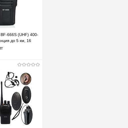
 BF-666S (UHF) 400-
нция до 5 км, 16
ер, фонарик
шт
В корзину
клик
К сравнению
В наличии