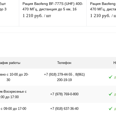
2шт
Рация Baofeng BF-777S (UHF) 400-
Рация Baofeng
до 3
470 МГц, дистанция до 5 км, 16
470 МГц, диста
онарик,
каналов, таймер, фонарик
каналов, тайм
1 210 руб.
1 210 руб.
/ шт
/ 
Подписаться
равнению
Купить в 1 клик
К сравнению
Купить в 1 
аличии
В избранное
Под заказ
В избранное
рафик работы
Телефон
Н
но с 10-00 до 20-
+7 (918) 279-44-55 , 8(861)
д
30
200-19-19
ик-Воскресенье с
+7 (978) 769-0-800
д
:00 до 17:00
 с 09-00 до 17-00
+7 (918) 637-36-40
д