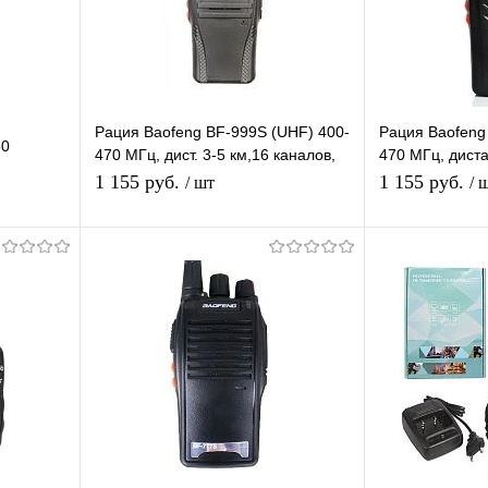
Рация Baofeng BF-999S (UHF) 400-
Рация Baofeng
50
470 МГц, дист. 3-5 км,16 каналов,
470 МГц, диста
таймер, фонарик,
каналов, тайм
1 155 руб.
1 155 руб.
/ шт
/ 
автосканирование
я
Подписаться
равнению
Купить в 1 клик
К сравнению
Купить в 1 
 заказ
В избранное
Под заказ
В избранное