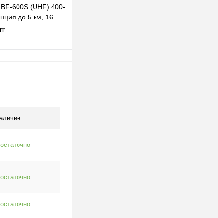
 BF-600S (UHF) 400-
нция до 5 км, 16
ер, фонарик
шт
В корзину
клик
К сравнению
В наличии
аличие
остаточно
остаточно
остаточно